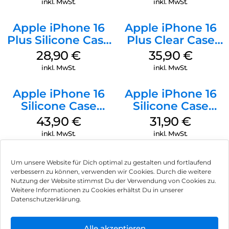
inkl. MwSt.
inkl. MwSt.
Apple iPhone 16
Apple iPhone 16
Plus Silicone Case
Plus Clear Case
MagSafe Black
MagSafe
28,90
€
35,90
€
Transparent
inkl. MwSt.
inkl. MwSt.
Apple iPhone 16
Apple iPhone 16
Silicone Case
Silicone Case
MagSafe Plum
MagSafe Fuchsia
43,90
€
31,90
€
inkl. MwSt.
inkl. MwSt.
Um unsere Website für Dich optimal zu gestalten und fortlaufend
verbessern zu können, verwenden wir Cookies. Durch die weitere
Nutzung der Website stimmst Du der Verwendung von Cookies zu.
Impressum
Weitere Informationen zu Cookies erhältst Du in unserer
Datenschutzerklärung.
AGB
Datenschutz
Alle akzeptieren