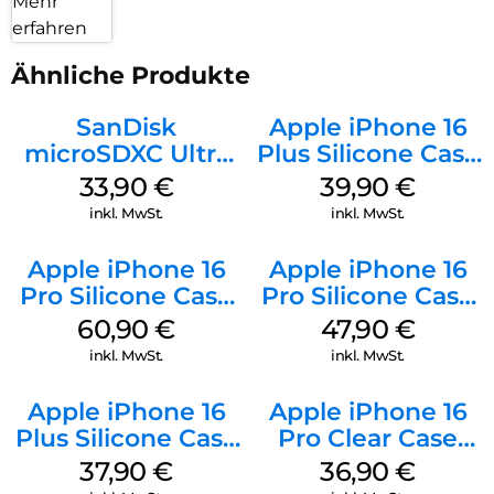
Mehr
erfahren
Ähnliche Produkte
SanDisk
Apple iPhone 16
microSDXC Ultra
Plus Silicone Case
128 GB + Adapter
MagSafe Plum
33,90
€
39,90
€
Mobile
inkl. MwSt.
inkl. MwSt.
Apple iPhone 16
Apple iPhone 16
Pro Silicone Case
Pro Silicone Case
MagSafe Stone
MagSafe Denim
60,90
€
47,90
€
Gray
inkl. MwSt.
inkl. MwSt.
Apple iPhone 16
Apple iPhone 16
Plus Silicone Case
Pro Clear Case
MagSafe Lake
MagSafe
37,90
€
36,90
€
Green
Transparent