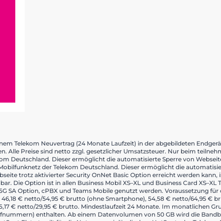
einem Telekom Neuvertrag (24 Monate Laufzeit) in der abgebildeten Endgerä
n. Alle Preise sind netto zzgl. gesetzlicher Umsatzsteuer. Nur beim teiln
om Deutschland. Dieser ermöglicht die automatisierte Sperre von Webseiten,
Mobilfunknetz der Telekom Deutschland. Dieser ermöglicht die automatisier
ebseite trotz aktivierter Security OnNet Basic Option erreicht werden kann,
dbar. Die Option ist in allen Business Mobil XS–XL und Business Card XS–XL 
5G SA Option, cPBX und Teams Mobile genutzt werden. Voraussetzung für d
s 46,18 € netto/54,95 € brutto (ohne Smartphone), 54,58 € netto/64,95 € 
5,17 € netto/29,95 € brutto. Mindestlaufzeit 24 Monate. Im monatlichen Grun
fnummern) enthalten. Ab einem Datenvolumen von 50 GB wird die Bandbrei