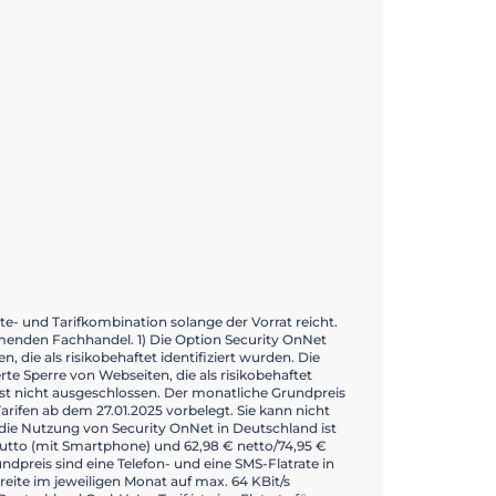
te- und Tarifkombination solange der Vorrat reicht.
ehmenden Fachhandel. 1) Die Option Security OnNet
 die als risikobehaftet identifiziert wurden. Die
te Sperre von Webseiten, die als risikobehaftet
 ist nicht ausgeschlossen. Der monatliche Grundpreis
Tarifen ab dem 27.01.2025 vorbelegt. Sie kann nicht
ie Nutzung von Security OnNet in Deutschland ist
brutto (mit Smartphone) und 62,98 € netto/74,95 €
dpreis sind eine Telefon- und eine SMS-Flatrate in
te im jeweiligen Monat auf max. 64 KBit/s