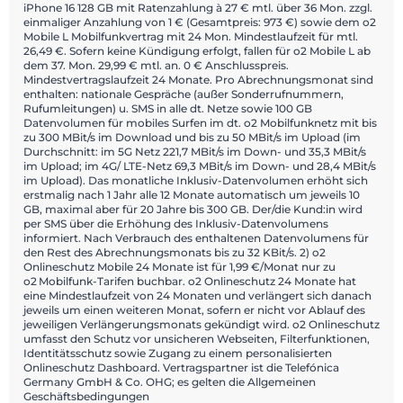
iPhone 16 128 GB mit Ratenzahlung à 27 € mtl. über 36 Mon. zzgl.
einmaliger Anzahlung von 1 € (Gesamtpreis: 973 €) sowie dem o2
Mobile L Mobilfunkvertrag mit 24 Mon. Mindestlaufzeit für mtl.
26,49 €. Sofern keine Kündigung erfolgt, fallen für o2 Mobile L ab
dem 37. Mon. 29,99 € mtl. an. 0 € Anschlusspreis.
Mindestvertragslaufzeit 24 Monate. Pro Abrechnungsmonat sind
enthalten: nationale Gespräche (außer Sonderrufnummern,
Rufumleitungen) u. SMS in alle dt. Netze sowie 100 GB
Datenvolumen für mobiles Surfen im dt. o2 Mobilfunknetz mit bis
zu 300 MBit/s im Download und bis zu 50 MBit/s im Upload (im
Durchschnitt: im 5G Netz 221,7 MBit/s im Down- und 35,3 MBit/s
im Upload; im 4G/ LTE-Netz 69,3 MBit/s im Down- und 28,4 MBit/s
im Upload). Das monatliche Inklusiv-Datenvolumen erhöht sich
erstmalig nach 1 Jahr alle 12 Monate automatisch um jeweils 10
GB, maximal aber für 20 Jahre bis 300 GB. Der/die Kund:in wird
per SMS über die Erhöhung des Inklusiv-Datenvolumens
informiert. Nach Verbrauch des enthaltenen Datenvolumens für
den Rest des Abrechnungsmonats bis zu 32 KBit/s. 2) o2
Onlineschutz Mobile 24 Monate ist für 1,99 €/Monat nur zu
o2 Mobilfunk-Tarifen buchbar. o2 Onlineschutz 24 Monate hat
eine Mindestlaufzeit von 24 Monaten und verlängert sich danach
jeweils um einen weiteren Monat, sofern er nicht vor Ablauf des
jeweiligen Verlängerungsmonats gekündigt wird. o2 Onlineschutz
umfasst den Schutz vor unsicheren Webseiten, Filterfunktionen,
Identitätsschutz sowie Zugang zu einem personalisierten
Onlineschutz Dashboard. Vertragspartner ist die Telefónica
Germany GmbH & Co. OHG; es gelten die Allgemeinen
Geschäftsbedingungen