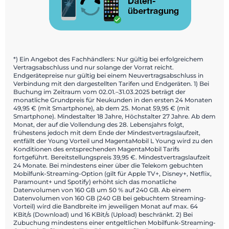
*) Ein Angebot des Fachhändlers: Nur gültig bei erfolgreichem
Vertragsabschluss und nur solange der Vorrat reicht.
Endgerätepreise nur gültig bei einem Neuvertragsabschluss in
Verbindung mit den dargestellten Tarifen und Endgeräten. 1) Bei
Buchung im Zeitraum vom 02.01.–31.03.2025 beträgt der
monatliche Grundpreis für Neukunden in den ersten 24 Monaten
49,95 € (mit Smartphone), ab dem 25. Monat 59,95 € (mit
Smartphone). Mindestalter 18 Jahre, Höchstalter 27 Jahre. Ab dem
Monat, der auf die Vollendung des 28. Lebensjahrs folgt,
frühestens jedoch mit dem Ende der Mindestvertragslaufzeit,
entfällt der Young Vorteil und MagentaMobil L Young wird zu den
Konditionen des entsprechenden MagentaMobil Tarifs
fortgeführt. Bereitstellungspreis 39,95 €. Mindestvertragslaufzeit
24 Monate. Bei mindestens einer über die Telekom gebuchten
Mobilfunk-Streaming-Option (gilt für Apple TV+, Disney+, Netflix,
Paramount+ und Spotify) erhöht sich das monatliche
Datenvolumen von 160 GB um 50 % auf 240 GB. Ab einem
Datenvolumen von 160 GB (240 GB bei gebuchtem Streaming-
Vorteil) wird die Bandbreite im jeweiligen Monat auf max. 64
KBit/s (Download) und 16 KBit/s (Upload) beschränkt. 2) Bei
Zubuchung mindestens einer entgeltlichen Mobilfunk-Streaming-