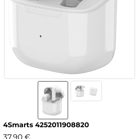
4Smarts 4252011908820
37,90
€