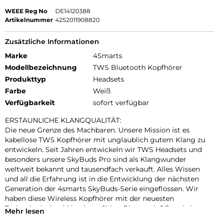
WEEE Reg No
DE14120388
Artikelnummer
4252011908820
Zusätzliche Informationen
Marke
4Smarts
Modellbezeichnung
TWS Bluetooth Kopfhörer
Produkttyp
Headsets
Farbe
Weiß
Verfügbarkeit
sofort verfügbar
ERSTAUNLICHE KLANGQUALITÄT:
Die neue Grenze des Machbaren. Unsere Mission ist es
kabellose TWS Kopfhörer mit unglaublich gutem Klang zu
entwickeln. Seit Jahren entwickeln wir TWS Headsets und
besonders unsere SkyBuds Pro sind als Klangwunder
weltweit bekannt und tausendfach verkauft. Alles Wissen
und all die Erfahrung ist in die Entwicklung der nächsten
Generation der 4smarts SkyBuds-Serie eingeflossen. Wir
haben diese Wireless Kopfhörer mit der neuesten
Technologie, hochklassigen Chips, Bluetooth 5.3 und einer
Mehr lesen
großen Anzahl von Entwicklungsstunden erschaffen. Nur