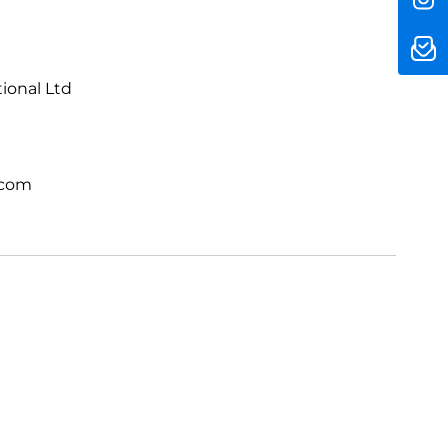
 einem völlig neuen Level. Direkt integriert.
tional Ltd
.com