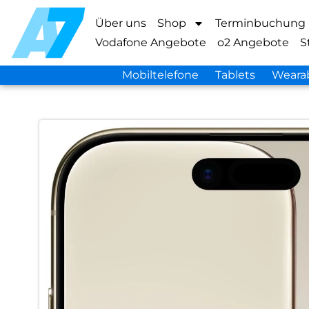
Über uns
Shop
Terminbuchung
Vodafone Angebote
o2 Angebote
S
Mobiltelefone
Tablets
Weara