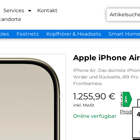
Services
Kontakt
tandorte
bles
Festnetz
Kopfhörer & Headsets
Smart Hom
Apple iPhone Air
iPhone Air. Das dünnste iPhone 
Vorder und Rückseite, A19 Pr
Frontkamera.
1.255,90
€
inkl. MwSt.
Produkt
Online verfügbar