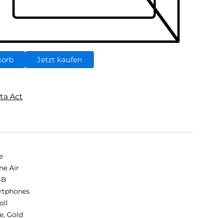
korb
Jetzt kaufen
ta Act
e
ne Air
GB
rtphones
oll
e, Gold