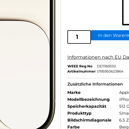
In den Waren
Informationen nach EU Da
WEEE Reg No
DE11169330
Artikelnummer
0195950623864
Zusätzliche Informationen
Marke
Appl
Modellbezeichnung
iPho
Speicherkapazität
512 
Produkttyp
Sma
Bildschirmdiagonale
6,5 Z
Farbe
Beig