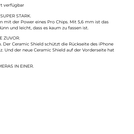
rt verfügbar
 SUPER STARK.
n mit der Power eines Pro Chips. Mit 5,6 mm ist das
ünn und leicht, dass es kaum zu fassen ist.
E ZUVOR.
n. Der Ceramic Shield schützt die Rückseite des iPhone
z. Und der neue Ceramic Shield auf der Vorderseite hat
ERAS IN EINER.
it 2x Zoom in optischer Qualität. Mach einfach
on dort, wo du stehst.
KAMERA.
rte Gruppenselfies, Videos mit doppelter Aufnahme von
ehr.
LL. EXTREM EFFIZIENT.
te iPhone Chip, den es je gab. Er liefert Pro Performance
den dünnen und leichten Design.
TAG.