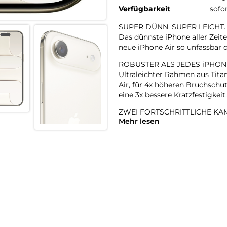
Verfügbarkeit
sofo
SUPER DÜNN. SUPER LEICHT.
Das dünnste iPhone aller Zeite
neue iPhone Air so unfassbar d
ROBUSTER ALS JEDES iPHON
Ultraleichter Rahmen aus Tita
Air, für 4x höheren Bruchschut
eine 3x bessere Kratzfestigkeit.
ZWEI FORTSCHRITTLICHE KAM
Mehr lesen
48 MP Fusion Kamera-System m
perfekte Aufnahmen – direkt v
18MP CENTER STAGE FRONT
Flexible Bildausschnitte. Sma
Front- und Rückkamera und m
A19 PRO CHIP. EXTREM SCHNE
Der A19 Pro ist der effizientes
und das in einem bahnbrechen
BATTERIE FÜR DEN GANZEN 