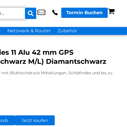
Termin Buchen
e
Netzwerk & Router
Zubehör
ies 11 Alu 42 mm GPS
Schwarz M/L) Diamantschwarz
1 mit Bluthochdruck Mitteilungen, Schlafindex und bis zu
korb
Jetzt kaufen