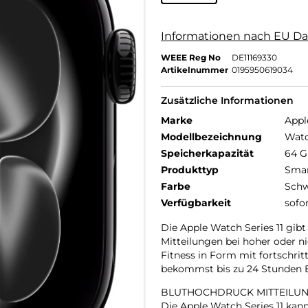
Informationen nach EU Da
WEEE Reg No
DE11169330
Artikelnummer
0195950619034
Zusätzliche Informationen
Marke
Appl
Modellbezeichnung
Watc
Speicherkapazität
64 
Produkttyp
Smar
Farbe
Schw
Verfügbarkeit
sofo
Die Apple Watch Series 11 gibt
Mitteilungen bei hoher oder n
Fitness in Form mit fortschrit
bekommst bis zu 24 Stunden Ba
BLUTHOCHDRUCK MITTEILUN
Die Apple Watch Series 11 ka