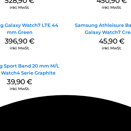
528,90
€
450,90
€
inkl. MwSt.
inkl. MwSt.
g Galaxy Watch7 LTE 44
Samsung Athleisure B
mm Green
Galaxy Watch7 Cr
396,90
€
45,90
€
inkl. MwSt.
inkl. MwSt.
 Sport Band 20 mm M/L
 Watch4 Serie Graphite
39,90
€
inkl. MwSt.