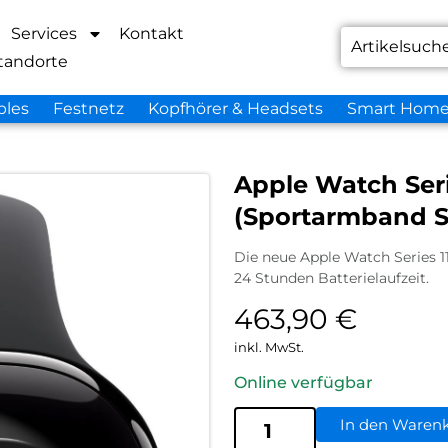
Services
Kontakt
tandorte
bles
Festnetz
Kopfhörer & Headsets
Smart Hom
Apple Watch Ser
(Sportarmband 
Die neue Apple Watch Series 1
24 Stunden Batterielaufzeit.
463,90
€
inkl. MwSt.
Online verfügbar
In den Waren