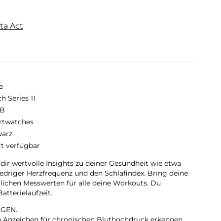
ta Act
e
h Series 11
GB
twatches
arz
rt verfügbar
 dir wertvolle Insights zu deiner Gesundheit wie etwa
iedriger Herzfrequenz und den Schlafindex. Bring deine
tlichen Messwerten für alle deine Workouts. Du
tterielaufzeit.
GEN.
nn Anzeichen für chronischen Bluthochdruck erkennen