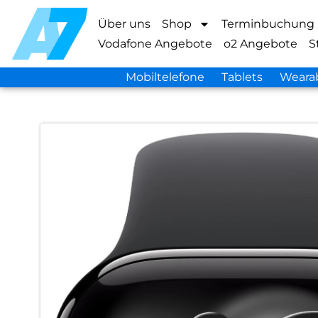
Über uns
Shop
Terminbuchung
Vodafone Angebote
o2 Angebote
S
Mobiltelefone
Tablets
Weara