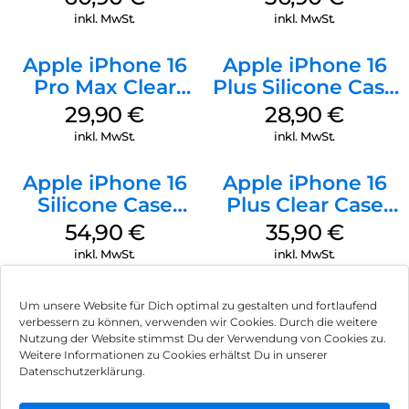
Gray
Transparent
inkl. MwSt.
inkl. MwSt.
Apple iPhone 16
Apple iPhone 16
Pro Max Clear
Plus Silicone Case
Case MagSafe
MagSafe Black
29,90
€
28,90
€
Transparent
inkl. MwSt.
inkl. MwSt.
Apple iPhone 16
Apple iPhone 16
Silicone Case
Plus Clear Case
MagSafe Lake
MagSafe
54,90
€
35,90
€
Green
Transparent
inkl. MwSt.
inkl. MwSt.
Um unsere Website für Dich optimal zu gestalten und fortlaufend
verbessern zu können, verwenden wir Cookies. Durch die weitere
Nutzung der Website stimmst Du der Verwendung von Cookies zu.
Impressum
Weitere Informationen zu Cookies erhältst Du in unserer
Datenschutzerklärung.
AGB