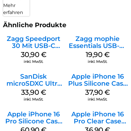
Mehr
erfahren
Ähnliche Produkte
Zagg Speedport
Zagg mophie
30 Mit USB-C
Essentials USB-C-
Kabel Weiß
20W Charger PD
30,90
€
19,90
€
Weiß
inkl. MwSt.
inkl. MwSt.
SanDisk
Apple iPhone 16
microSDXC Ultra
Plus Silicone Case
128 GB + Adapter
MagSafe Lake
33,90
€
37,90
€
Mobile
Green
inkl. MwSt.
inkl. MwSt.
Apple iPhone 16
Apple iPhone 16
Pro Silicone Case
Pro Clear Case
MagSafe Stone
MagSafe
60,90
€
36,90
€