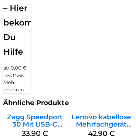
– Hier
bekommst
Du
Hilfe
ab 0,00 €
inkl. MwSt.
Mehr
erfahren
Ähnliche Produkte
Zagg Speedport
Lenovo kabellose
30 Mit USB-C
Mehrfachgerät
Kabel Weiß
Luna Grey
33,90
€
42,90
€