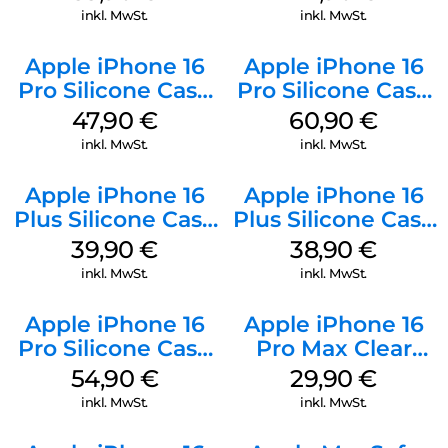
inkl. MwSt.
inkl. MwSt.
Apple iPhone 16
Apple iPhone 16
Pro Silicone Case
Pro Silicone Case
MagSafe Denim
MagSafe Stone
47,90
€
60,90
€
Gray
inkl. MwSt.
inkl. MwSt.
Apple iPhone 16
Apple iPhone 16
Plus Silicone Case
Plus Silicone Case
MagSafe Plum
MagSafe Denim
39,90
€
38,90
€
inkl. MwSt.
inkl. MwSt.
Apple iPhone 16
Apple iPhone 16
Pro Silicone Case
Pro Max Clear
MagSafe Black
Case MagSafe
54,90
€
29,90
€
Transparent
inkl. MwSt.
inkl. MwSt.