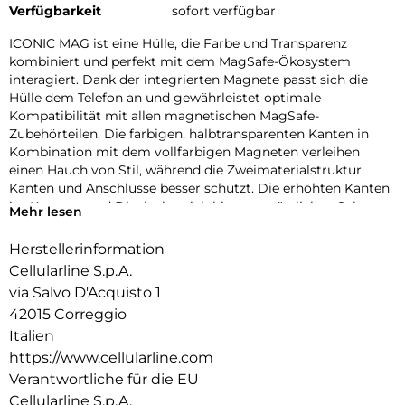
Verfügbarkeit
sofort verfügbar
ICONIC MAG ist eine Hülle, die Farbe und Transparenz
kombiniert und perfekt mit dem MagSafe-Ökosystem
interagiert. Dank der integrierten Magnete passt sich die
Hülle dem Telefon an und gewährleistet optimale
Kompatibilität mit allen magnetischen MagSafe-
Zubehörteilen. Die farbigen, halbtransparenten Kanten in
Kombination mit dem vollfarbigen Magneten verleihen
einen Hauch von Stil, während die Zweimaterialstruktur
Kanten und Anschlüsse besser schützt. Die erhöhten Kanten
im Kamera- und Displaybereich bieten zusätzlichen Schutz
Mehr lesen
vor Stößen und Kratzern. Mit ICONIC MAG ist Ihr Telefon
geschützt und immer einsatzbereit mit dem MagSafe-
Herstellerinformation
Ökosystem.
Cellularline S.p.A.
via Salvo D'Acquisto 1
42015 Correggio
Italien
https://www.cellularline.com
Verantwortliche für die EU
Cellularline S.p.A.