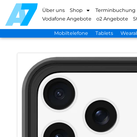
Über uns
Shop
Terminbuchung
Vodafone Angebote
o2 Angebote
S
Mobiltelefone
Tablets
Weara