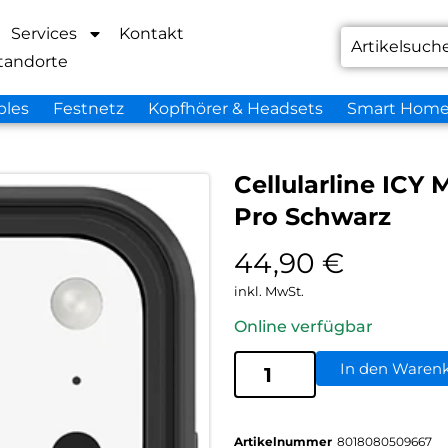
Services
Kontakt
tandorte
bles
Festnetz
Kopfhörer & Headsets
Smart Hom
Cellularline ICY
Pro Schwarz
44,90
€
inkl. MwSt.
Online verfügbar
In den Waren
Artikelnummer
8018080509667