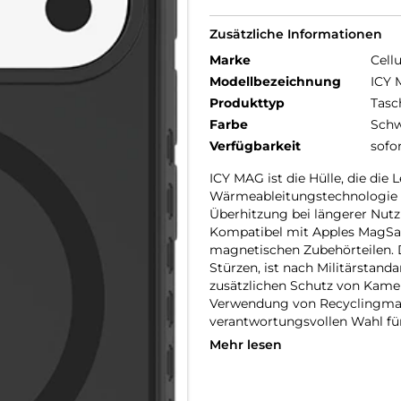
Zusätzliche Informationen
Marke
Cellu
Modellbezeichnung
ICY 
Produkttyp
Tasc
Farbe
Schw
Verfügbarkeit
sofo
ICY MAG ist die Hülle, die die 
Wärmeableitungstechnologie u
Überhitzung bei längerer Nutzu
Kompatibel mit Apples MagSafe
magnetischen Zubehörteilen. 
Stürzen, ist nach Militärstanda
zusätzlichen Schutz von Kamer
Verwendung von Recyclingmat
verantwortungsvollen Wahl für
Mehr lesen