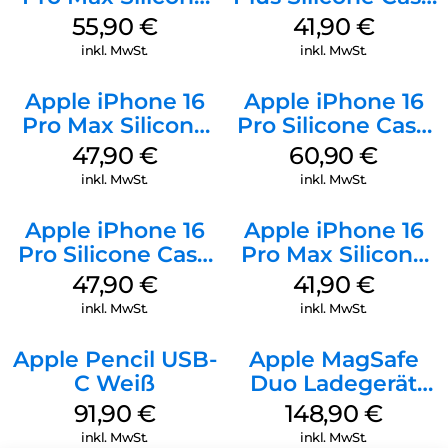
Case MagSafe
MagSafe Stone
55,90
€
41,90
€
Stone Gray
Gray
inkl. MwSt.
inkl. MwSt.
Apple iPhone 16
Apple iPhone 16
Pro Max Silicone
Pro Silicone Case
Case MagSafe
MagSafe Stone
47,90
€
60,90
€
Black
Gray
inkl. MwSt.
inkl. MwSt.
Apple iPhone 16
Apple iPhone 16
Pro Silicone Case
Pro Max Silicone
MagSafe Denim
Case MagSafe
47,90
€
41,90
€
Ultramarine
inkl. MwSt.
inkl. MwSt.
Apple Pencil USB-
Apple MagSafe
C Weiß
Duo Ladegerät
Weiß
91,90
€
148,90
€
inkl. MwSt.
inkl. MwSt.