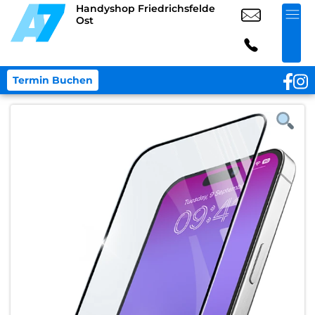
Handyshop Friedrichsfelde
Ost
Termin Buchen