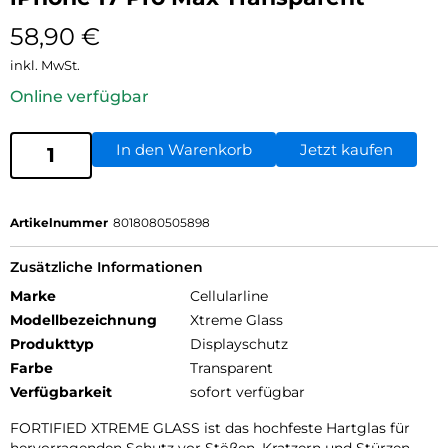
58,90
€
inkl. MwSt.
Online verfügbar
In den Warenkorb
Jetzt kaufen
Artikelnummer
8018080505898
Zusätzliche Informationen
Marke
Cellularline
Modellbezeichnung
Xtreme Glass
Produkttyp
Displayschutz
Farbe
Transparent
Verfügbarkeit
sofort verfügbar
FORTIFIED XTREME GLASS ist das hochfeste Hartglas für
hervorragenden Schutz vor Stößen, Kratzern und Stürzen.