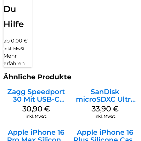
Du
Hilfe
ab 0,00 €
inkl. MwSt.
Mehr
erfahren
Ähnliche Produkte
Zagg Speedport
SanDisk
30 Mit USB-C
microSDXC Ultra
Kabel Weiß
128 GB + Adapter
30,90
€
33,90
€
Mobile
inkl. MwSt.
inkl. MwSt.
Apple iPhone 16
Apple iPhone 16
Pro Max Silicone
Plus Silicone Case