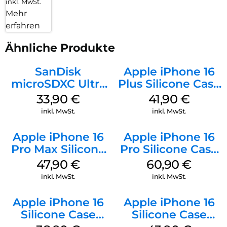
inkl. MwSt.
Mehr
erfahren
Ähnliche Produkte
SanDisk
Apple iPhone 16
microSDXC Ultra
Plus Silicone Case
128 GB + Adapter
MagSafe Stone
33,90
€
41,90
€
Mobile
Gray
inkl. MwSt.
inkl. MwSt.
Apple iPhone 16
Apple iPhone 16
Pro Max Silicone
Pro Silicone Case
Case MagSafe
MagSafe Stone
47,90
€
60,90
€
Black
Gray
inkl. MwSt.
inkl. MwSt.
Apple iPhone 16
Apple iPhone 16
Silicone Case
Silicone Case
MagSafe
MagSafe Plum