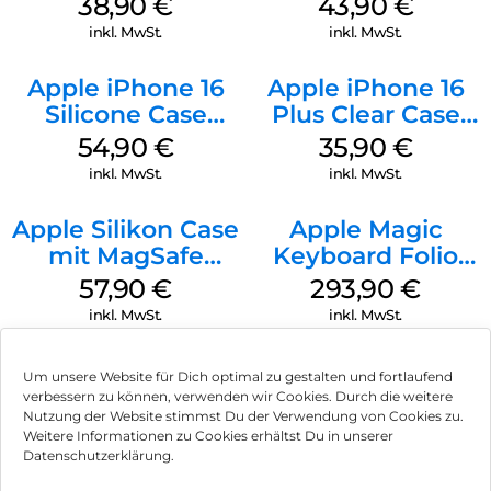
38,90
€
43,90
€
Ultramarine
inkl. MwSt.
inkl. MwSt.
Apple iPhone 16
Apple iPhone 16
Silicone Case
Plus Clear Case
MagSafe Black
MagSafe
54,90
€
35,90
€
Transparent
inkl. MwSt.
inkl. MwSt.
Apple Silikon Case
Apple Magic
mit MagSafe
Keyboard Folio
iPhone 14 Pro
iPad 10.9″ (10.Gen.)
57,90
€
293,90
€
(PRODUCT)RED
Weiß
inkl. MwSt.
inkl. MwSt.
Um unsere Website für Dich optimal zu gestalten und fortlaufend
verbessern zu können, verwenden wir Cookies. Durch die weitere
Nutzung der Website stimmst Du der Verwendung von Cookies zu.
Impressum
Weitere Informationen zu Cookies erhältst Du in unserer
Datenschutzerklärung.
AGB