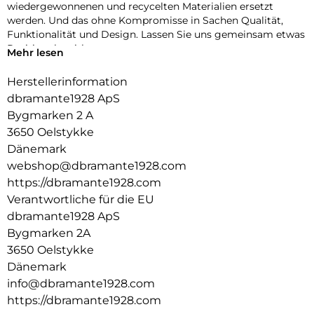
wiedergewonnenen und recycelten Materialien ersetzt
werden. Und das ohne Kompromisse in Sachen Qualität,
Funktionalität und Design. Lassen Sie uns gemeinsam etwas
Positives bewirken.
Mehr lesen
ZERTIFIZIERTER RECYCLINGKUNSTSTOFF
Herstellerinformation
Wir verwenden ausschließlich GRSzertifizierten
dbramante1928 ApS
Recyclingkunststoff. So können wir mit Sicherheit wissen,
dass unsere Produkte so sind, wie wir sie bewerben.
Bygmarken 2 A
3650 Oelstykke
AUSSEN SCHLANK, INNEN GROSSZÜGIG
Dänemark
Diese Hülle schützt nicht nur Ihr Smartphone. Sie ist auch
webshop@dbramante1928.com
ein Portemonnaie mit Platz für bis zu 3 Karten.
https://dbramante1928.com
KICKSTAND-FUNKTION
Verantwortliche für die EU
Verfügt über eine klappbare Rückseite für freihändiges und
dbramante1928 ApS
horizontales Videoschauen.
Bygmarken 2A
3650 Oelstykke
Dänemark
info@dbramante1928.com
https://dbramante1928.com