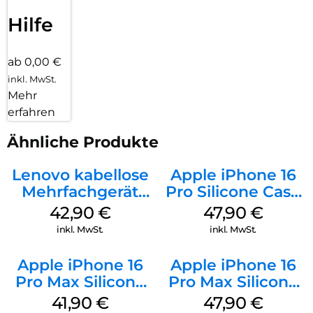
Hilfe
ab 0,00 €
inkl. MwSt.
Mehr
erfahren
Ähnliche Produkte
Lenovo kabellose
Apple iPhone 16
Mehrfachgerät
Pro Silicone Case
Luna Grey
MagSafe Denim
42,90
€
47,90
€
inkl. MwSt.
inkl. MwSt.
Apple iPhone 16
Apple iPhone 16
Pro Max Silicone
Pro Max Silicone
Case MagSafe
Case MagSafe
41,90
€
47,90
€