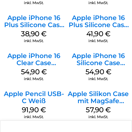
Ultramarine
Black
inkl. MwSt.
inkl. MwSt.
Apple iPhone 16
Apple iPhone 16
Plus Silicone Case
Plus Silicone Case
MagSafe Denim
MagSafe Stone
38,90
€
41,90
€
Gray
inkl. MwSt.
inkl. MwSt.
Apple iPhone 16
Apple iPhone 16
Clear Case
Silicone Case
MagSafe
MagSafe Black
54,90
€
54,90
€
Transparent
inkl. MwSt.
inkl. MwSt.
Apple Pencil USB-
Apple Silikon Case
C Weiß
mit MagSafe
iPhone 14 Pro
91,90
€
57,90
€
(PRODUCT)RED
inkl. MwSt.
inkl. MwSt.