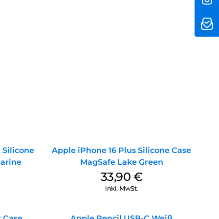
r Lernen und Arbeiten.
t du einen mächtigen Verbündeten für Lernen und
Apps, die mit dem Apple Pencil kompatibel sind, und
es Werkzeug, das die Grenzen deiner Kreativität und
ke, wie viel einfacher Lernen und Arbeiten mit dem
allen iPad Generationen ab 2018. Durch seine Präzision
zung, die du zum Bearbeiten benötigst.
 Silicone
Apple iPhone 16 Plus Silicone Case
arine
MagSafe Lake Green
33,90
€
inkl. MwSt.
r Case
Apple Pencil USB-C Weiß