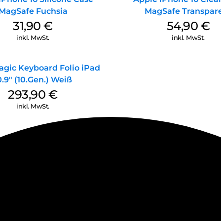
MagSafe Fuchsia
MagSafe Transpar
31,90
€
54,90
€
inkl. MwSt.
inkl. MwSt.
agic Keyboard Folio iPad
0.9″ (10.Gen.) Weiß
293,90
€
inkl. MwSt.