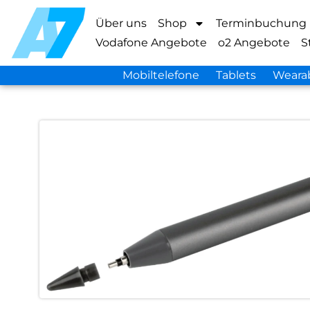
Über uns
Shop
Terminbuchung
Vodafone Angebote
o2 Angebote
S
Mobiltelefone
Tablets
Weara