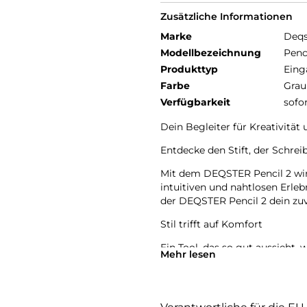
Zusätzliche Informationen
Marke
Deqs
Modellbezeichnung
Penc
Produkttyp
Eing
Farbe
Grau
Verfügbarkeit
sofo
Dein Begleiter für Kreativität
Entdecke den Stift, der Schrei
Mit dem DEQSTER Pencil 2 wir
intuitiven und nahtlosen Erlebni
der DEQSTER Pencil 2 dein zuv
Stil trifft auf Komfort
Ein Tool, das so gut aussieht, w
Mehr lesen
Mit seinem stilvollen und erg
Schreib- und Zeichenerlebnis,
ist.