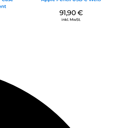
ent
91,90
€
inkl. MwSt.