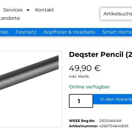
Services
Kontakt
tandorte
bles
Festnetz
Kopfhörer & Headsets
Smart Hom
Deqster Pencil (
49,90
€
inkl. MwSt.
Online verfügbar
In den Waren
WEEE Reg No
DE53464149
Artikelnummer
4260734840839