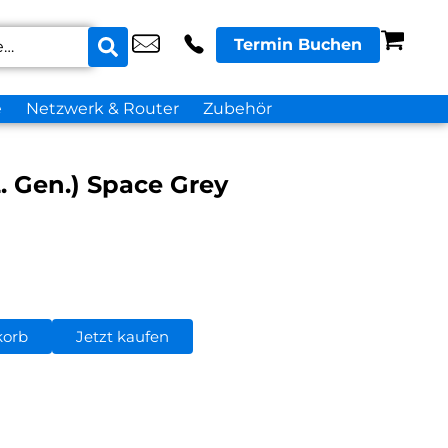
Termin Buchen
e
Netzwerk & Router
Zubehör
2. Gen.) Space Grey
korb
Jetzt kaufen