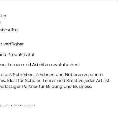
ter
il
abestifte
rt verfügbar
 und Produktivität
ben, Lernen und Arbeiten revolutioniert.
d das Schreiben, Zeichnen und Notieren zu einem
s. Ideal für Schüler, Lehrer und Kreative jeder Art, ist
erlässiger Partner für Bildung und Business.
ie es funktioniert.
onomischen Design bietet der DEQSTER Pencil 2 ein
 das sowohl ästhetisch ansprechend als auch komfortabel