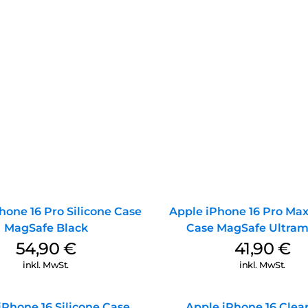
Unbegrenzte Möglichkeiten fü
Mit dem DEQSTER Pencil 2 has
Arbeiten. Er unterstützt alle 
bietet dir somit ein vielseitig
Produktivität sprengt. Entdec
richtigen Tool sein kann.
Kompatibilität:
Der Pencil ist kompatibel mit 
bietet er genau die Unterstüt
hone 16 Pro Silicone Case
Apple iPhone 16 Pro Max
MagSafe Black
Case MagSafe Ultram
54,90
€
41,90
€
inkl. MwSt.
inkl. MwSt.
iPhone 16 Silicone Case
Apple iPhone 16 Clea