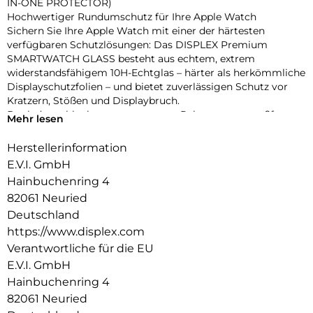
IN-ONE PROTECTOR)
Hochwertiger Rundumschutz für Ihre Apple Watch
Sichern Sie Ihre Apple Watch mit einer der härtesten
verfügbaren Schutzlösungen: Das DISPLEX Premium
SMARTWATCH GLASS besteht aus echtem, extrem
widerstandsfähigem 10H-Echtglas – härter als herkömmliche
Displayschutzfolien – und bietet zuverlässigen Schutz vor
Kratzern, Stößen und Displaybruch.
Dank des schlanken, transparenten Rahmens aus stoßfestem
Mehr lesen
Polycarbonat wird nicht nur das Display, sondern das
gesamte Gehäuse geschützt – ohne aufzutragen oder die
Herstellerinformation
Bedienung zu beeinträchtigen. Die integrierte umlaufende
E.V.I. GmbH
Dichtung sorgt für eine IP68-Zertifizierung, die die Uhr
Hainbuchenring 4
effektiv vor Wasser und Staub schützt – ideal für sportliche
82061 Neuried
Aktivitäten, Outdoor-Einsätze und den täglichen Gebrauch.
Eine High-Tech-Anti-Fingerprint-Beschichtung reduziert
Deutschland
Fingerabdrücke und erleichtert die Reinigung, während die
https://www.displex.com
reaktionsschnelle Touch- und Button-Bedienung vollständig
Verantwortliche für die EU
erhalten bleibt. Die Uhr lässt sich zudem komfortabel laden,
E.V.I. GmbH
ohne den Schutz entfernen zu müssen. Dank Snap-On-
Hainbuchenring 4
Technologie ist die Montage ebenso einfach wie die
Entfernung – ganz ohne Werkzeug.
82061 Neuried
Produktvorteile auf einen Blick: