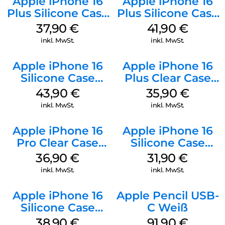
Apple iPhone 16
Apple iPhone 16
Plus Silicone Case
Plus Silicone Case
MagSafe Lake
MagSafe Stone
37,90
€
41,90
€
Green
Gray
inkl. MwSt.
inkl. MwSt.
Apple iPhone 16
Apple iPhone 16
Silicone Case
Plus Clear Case
MagSafe Plum
MagSafe
43,90
€
35,90
€
Transparent
inkl. MwSt.
inkl. MwSt.
Apple iPhone 16
Apple iPhone 16
Pro Clear Case
Silicone Case
MagSafe
MagSafe Fuchsia
36,90
€
31,90
€
Transparent
inkl. MwSt.
inkl. MwSt.
Apple iPhone 16
Apple Pencil USB-
Silicone Case
C Weiß
MagSafe
38,90
€
91,90
€