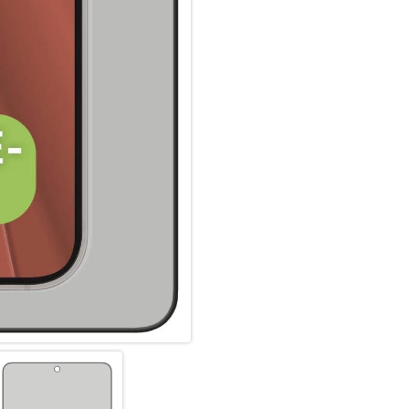
Panzergläser (3D/ Curved) nic
Displaybereich ab. Insbesonde
Schutzglas (3D/ Curved), da e
angepasst ist und diese optim
Displaynutzung, ohne störend
Glas- und Kantenhärte:
Das Displex Panzerglas hat ein
bruch-, und stoßfester als ver
hochwertiges Saphirglas (9H), 
bruch- und stoßanfälligste Zo
spezialgehärtet, durch eine m
absorbierenden Kante (bei Full
aufwendige Produktionsverfah
gegen Schläge, Stöße und Bru
Nutzung.
Hüllenfreundlich:
Unser Displex Schutzglas wir
gefertigt und passt somit perf
ultradünn. Somit lassen sich a
Panzerglasfolie benutzen. Du
Glass und Ihrer Lieblingshüll