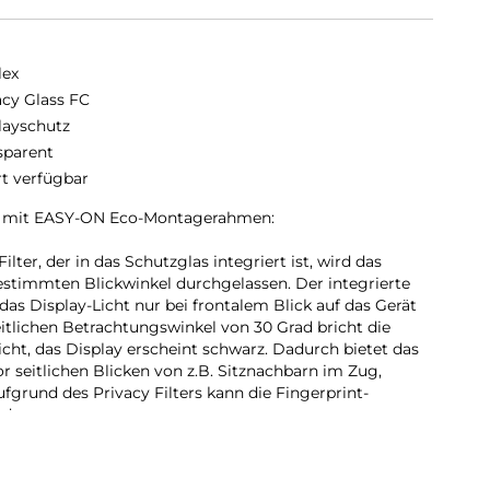
lex
acy Glass FC
layschutz
sparent
rt verfügbar
ss mit EASY-ON Eco-Montagerahmen:
ter, der in das Schutzglas integriert ist, wird das
estimmten Blickwinkel durchgelassen. Der integrierte
 das Display-Licht nur bei frontalem Blick auf das Gerät
eitlichen Betrachtungswinkel von 30 Grad bricht die
Licht, das Display erscheint schwarz. Dadurch bietet das
or seitlichen Blicken von z.B. Sitznachbarn im Zug,
fgrund des Privacy Filters kann die Fingerprint-
rden.
hutzglas:
D Schutzgläsern decken die Displex Full Cover