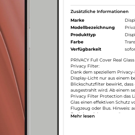
Zusätzliche Informationen
Marke
Disp
Modellbezeichnung
Priv
Produkttyp
Disp
Farbe
Tran
Verfügbarkeit
sofo
PRIVACY Full Cover Real Gla
Privacy Filter:
Dank dem speziellem Privacy-Fil
Display-Licht nur aus einem b
Blickschutzfilter bewirkt, dass
ausgestrahlt wird. Ab einem s
Privacy Filter Protection das 
Glas einen effektiven Schutz v
Flugzeug oder Bus. Hinweis: au
Funktion nicht unterstützt we
Mehr lesen
Full Cover bzw. 3D/ Curved Sc
Im Vergleich zu sogenannten 2