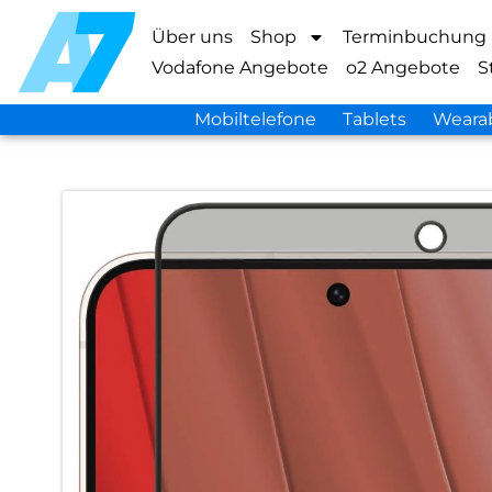
Über uns
Shop
Terminbuchung
Vodafone Angebote
o2 Angebote
S
Mobiltelefone
Tablets
Weara