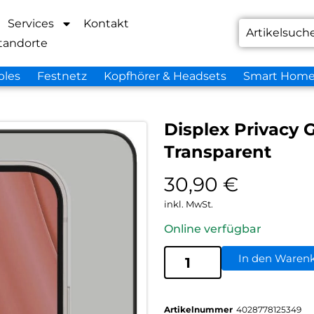
Services
Kontakt
tandorte
bles
Festnetz
Kopfhörer & Headsets
Smart Hom
Displex Privacy 
Transparent
30,90
€
inkl. MwSt.
Online verfügbar
In den Waren
Artikelnummer
4028778125349