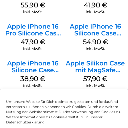
Case MagSafe
MagSafe Stone
55,90
€
41,90
€
Stone Gray
Gray
inkl. MwSt.
inkl. MwSt.
Apple iPhone 16
Apple iPhone 16
Pro Silicone Case
Silicone Case
MagSafe Denim
MagSafe Lake
47,90
€
54,90
€
Green
inkl. MwSt.
inkl. MwSt.
Apple iPhone 16
Apple Silikon Case
Silicone Case
mit MagSafe
MagSafe
iPhone 14 Pro
38,90
€
57,90
€
Ultramarine
(PRODUCT)RED
inkl. MwSt.
inkl. MwSt.
Um unsere Website für Dich optimal zu gestalten und fortlaufend
verbessern zu können, verwenden wir Cookies. Durch die weitere
Nutzung der Website stimmst Du der Verwendung von Cookies zu.
Impressum
Weitere Informationen zu Cookies erhältst Du in unserer
Datenschutzerklärung.
AGB