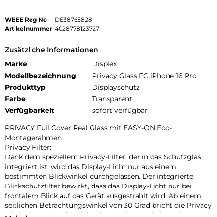
WEEE Reg No
DE38765828
Artikelnummer
4028778123727
Zusätzliche Informationen
Marke
Displex
Modellbezeichnung
Privacy Glass FC iPhone 16 Pro
Produkttyp
Displayschutz
Farbe
Transparent
Verfügbarkeit
sofort verfügbar
PRIVACY Full Cover Real Glass mit EASY-ON Eco-
Montagerahmen
Privacy Filter:
Dank dem speziellem Privacy-Filter, der in das Schutzglas
integriert ist, wird das Display-Licht nur aus einem
bestimmten Blickwinkel durchgelassen. Der integrierte
Blickschutzfilter bewirkt, dass das Display-Licht nur bei
frontalem Blick auf das Gerät ausgestrahlt wird. Ab einem
seitlichen Betrachtungswinkel von 30 Grad bricht die Privacy
Filter Protection das Licht, das Display erscheint schwarz.