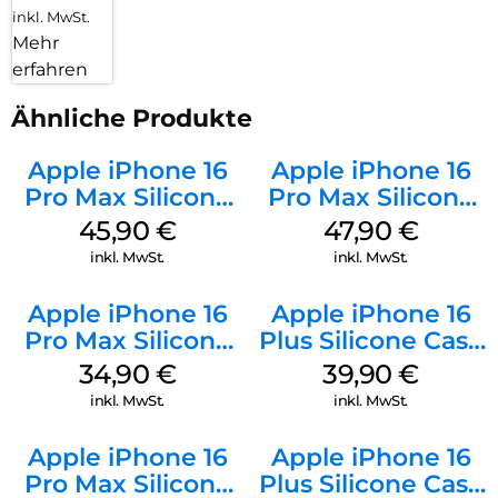
inkl. MwSt.
Mehr
erfahren
Ähnliche Produkte
Apple iPhone 16
Apple iPhone 16
Pro Max Silicone
Pro Max Silicone
Case MagSafe
Case MagSafe
45,90
€
47,90
€
Ultramarine
Black
inkl. MwSt.
inkl. MwSt.
Apple iPhone 16
Apple iPhone 16
Pro Max Silicone
Plus Silicone Case
Case MagSafe
MagSafe Plum
34,90
€
39,90
€
Denim
inkl. MwSt.
inkl. MwSt.
Apple iPhone 16
Apple iPhone 16
Pro Max Silicone
Plus Silicone Case