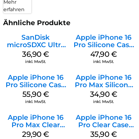
Mehr
erfahren
Ähnliche Produkte
SanDisk
Apple iPhone 16
microSDXC Ultra
Pro Silicone Case
128 GB + Adapter
MagSafe Denim
36,90
€
47,90
€
Mobile
inkl. MwSt.
inkl. MwSt.
Apple iPhone 16
Apple iPhone 16
Pro Silicone Case
Pro Max Silicone
MagSafe Stone
Case MagSafe
55,90
€
34,90
€
Gray
Denim
inkl. MwSt.
inkl. MwSt.
Apple iPhone 16
Apple iPhone 16
Pro Max Clear
Pro Clear Case
Case MagSafe
MagSafe
29,90
€
35,90
€