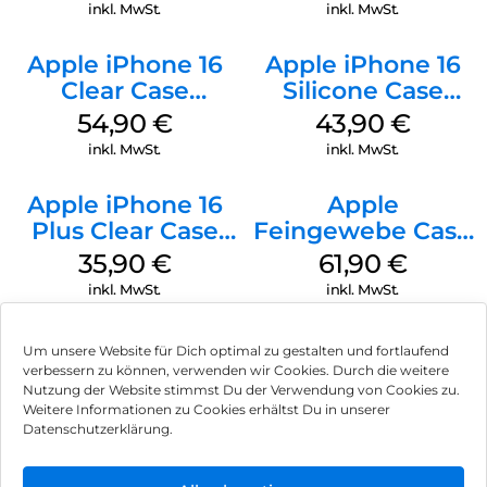
Transparent
Transparent
inkl. MwSt.
inkl. MwSt.
Apple iPhone 16
Apple iPhone 16
Clear Case
Silicone Case
MagSafe
MagSafe Plum
54,90
€
43,90
€
Transparent
inkl. MwSt.
inkl. MwSt.
Apple iPhone 16
Apple
Plus Clear Case
Feingewebe Case
MagSafe
iPhone 15 Pro
35,90
€
61,90
€
Transparent
MagSafe Schwarz
inkl. MwSt.
inkl. MwSt.
Um unsere Website für Dich optimal zu gestalten und fortlaufend
verbessern zu können, verwenden wir Cookies. Durch die weitere
Nutzung der Website stimmst Du der Verwendung von Cookies zu.
Impressum
Weitere Informationen zu Cookies erhältst Du in unserer
Datenschutzerklärung.
AGB