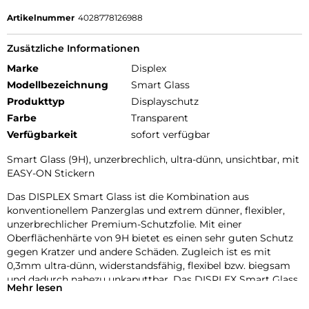
Artikelnummer
4028778126988
Zusätzliche Informationen
Marke
Displex
Modellbezeichnung
Smart Glass
Produkttyp
Displayschutz
Farbe
Transparent
Verfügbarkeit
sofort verfügbar
Smart Glass (9H), unzerbrechlich, ultra-dünn, unsichtbar, mit
EASY-ON Stickern
Das DISPLEX Smart Glass ist die Kombination aus
konventionellem Panzerglas und extrem dünner, flexibler,
unzerbrechlicher Premium-Schutzfolie. Mit einer
Oberflächenhärte von 9H bietet es einen sehr guten Schutz
gegen Kratzer und andere Schäden. Zugleich ist es mit
0,3mm ultra-dünn, widerstandsfähig, flexibel bzw. biegsam
und dadurch nahezu unkaputtbar. Das DISPLEX Smart Glass
Mehr lesen
wird mit modernster Lasertechnologie in unserer
Produktion In Straubing gefertigt und exakt an die Kontur