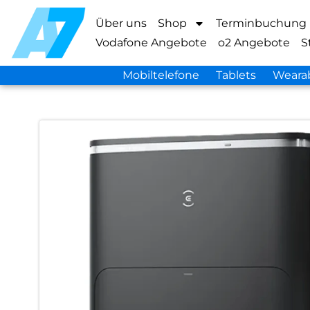
Über uns
Shop
Terminbuchung
Vodafone Angebote
o2 Angebote
S
Mobiltelefone
Tablets
Weara