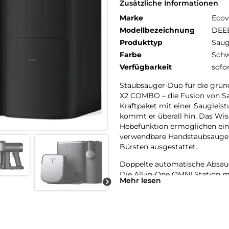
Zusätzliche Informationen
Marke
Ecov
Modellbezeichnung
DEE
Produkttyp
Saug
Farbe
Schw
Verfügbarkeit
sofo
Staubsauger-Duo für die grü
X2 COMBO – die Fusion von Sa
Kraftpaket mit einer Saugleis
kommt er überall hin. Das W
Hebefunktion ermöglichen ein 
verwendbare Handstaubsauger 
Bürsten ausgestattet.
Doppelte automatische Absau
Die All-in-One OMNI Station m
Mehr lesen
dagewesene Reinigungseffizien
Handstaubsauger als auch der 
Der Mopp des ECOVACS X2 COM
Wasser gewaschen.