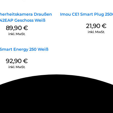
cherheitskamera Draußen
Imou CE1 Smart Plug 25
F42EAP Geschoss Weiß
21,90
€
89,90
€
inkl. MwSt.
inkl. MwSt.
 Smart Energy 250 Weiß
92,90
€
inkl. MwSt.