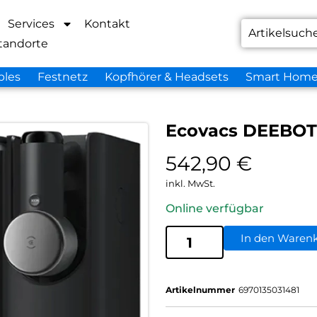
Services
Kontakt
tandorte
bles
Festnetz
Kopfhörer & Headsets
Smart Hom
Ecovacs DEEBOT
542,90
€
inkl. MwSt.
Online verfügbar
In den Waren
Artikelnummer
6970135031481