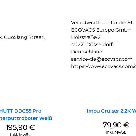
Intelligente, KI-gestützte Rein
Der DEEBOT ist deine smarte R
Hindernisvermeidung und LiDA
und präzise um Hindernisse he
Verantwortliche für die EU
Er erkennt
ECOVACS Europe GmbH
deine Tiere und ihre Futternä
, Guoxiang Street,
Holzstraße 2
Putzen wird viel smarter und
40221 Düsseldorf
Interaktive Nutzung mit YIKO 
Deutschland
Mit der 3D-Kartierung des DE
service-de@ecovacs.com
fällt das Putzen leichter. Du
https://www.ecovacs.com/
etwa „Schmutz unter dem Tisc
YIKO Sprachassistenten. Dein
Sprachszenarien, damit du spie
HUTT DDC55 Pro
Imou Cruiser 2 2K 
terputzroboter Weiß
79,90
€
195,90
€
inkl. MwSt.
inkl. MwSt.