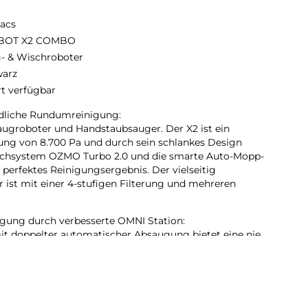
acs
BOT X2 COMBO
- & Wischroboter
arz
rt verfügbar
ndliche Rundumreinigung:
ugroboter und Handstaubsauger. Der X2 ist ein
tung von 8.700 Pa und durch sein schlankes Design
ischsystem OZMO Turbo 2.0 und die smarte Auto-Mopp-
perfektes Reinigungsergebnis. Der vielseitig
ist mit einer 4-stufigen Filterung und mehreren
gung durch verbesserte OMNI Station:
it doppelter automatischer Absaugung bietet eine nie
z für ein blitzsauberes Zuhause. Sowohl der
Staubsaugerroboter bieten eine staubfreie Entleerung.
BO wird in der Station problemlos in 60 °C heißem