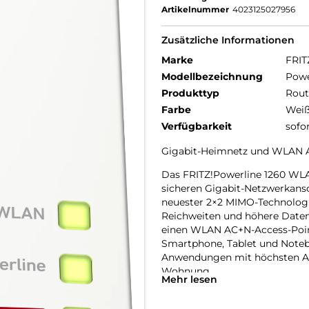
Artikelnummer
4023125027956
Zusätzliche Informationen
Marke
FRIT
Modellbezeichnung
Powe
Produkttyp
Rout
Farbe
Wei
Verfügbarkeit
sofo
Gigabit-Heimnetz und WLAN A
Das FRITZ!Powerline 1260 WLA
sicheren Gigabit-Netzwerkansc
neuester 2×2 MIMO-Technologi
Reichweiten und höhere Datend
einen WLAN AC+N-Access-Point
Smartphone, Tablet und Noteb
Anwendungen mit höchsten An
Wohnung.
Mehr lesen
Powerline der Gigabit-Klasse