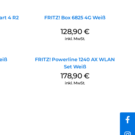
rt 4 R2
FRITZ! Box 6825 4G Weiß
128,90
€
inkl. MwSt.
eiß
FRITZ! Powerline 1240 AX WLAN
Set Weiß
178,90
€
inkl. MwSt.