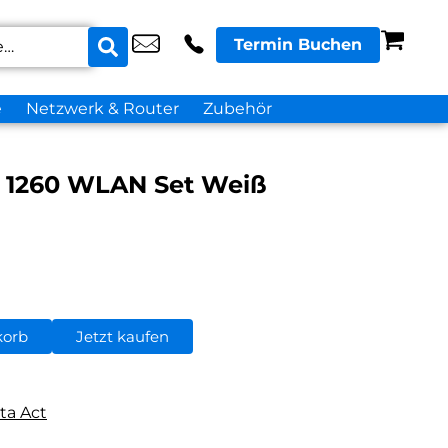
Termin Buchen
e
Netzwerk & Router
Zubehör
e 1260 WLAN Set Weiß
korb
Jetzt kaufen
ta Act