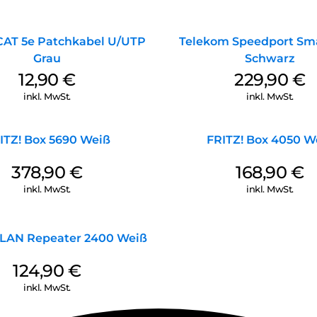
CAT 5e Patchkabel U/UTP
Telekom Speedport Sma
Grau
Schwarz
12,90
€
229,90
€
inkl. MwSt.
inkl. MwSt.
ITZ! Box 5690 Weiß
FRITZ! Box 4050 W
378,90
€
168,90
€
inkl. MwSt.
inkl. MwSt.
WLAN Repeater 2400 Weiß
124,90
€
inkl. MwSt.