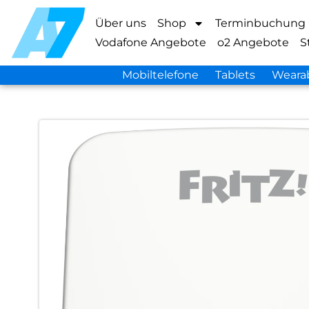
Über uns
Shop
Terminbuchung
Vodafone Angebote
o2 Angebote
S
Mobiltelefone
Tablets
Weara