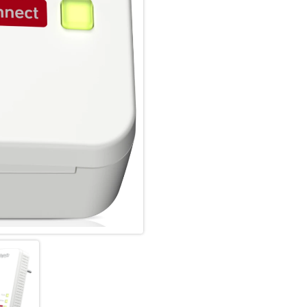
Das FRITZ!Powerline 1260 WLA
Fernseher oder Spielekonsole
Heimnetz über ultraschnelles 
werden lange Distanzen sowie
gemeistert. Gegenüber Powerl
ermöglicht FRITZ!Powerline 1
Verbindungen – bei hoher Ener
Anwendungen werden so zeitgl
Schnelles WLAN AC+N
Der FRITZ!Powerline 1260-Ada
Gigabit Tempo. Das WLAN kann 
auch in Räumen mit großem Ab
vorbereitet für WLAN Mesh eine
WPA2-Verschlüsselung, einfa
Protected Setup ) sowie Daten
(WLAN N), bietet das FRITZ!Po
beim kabellosen Surfen.
Leistungsstarke 2×2 MIMO-Tec
Das FRITZ!Powerline 1260 WLAN