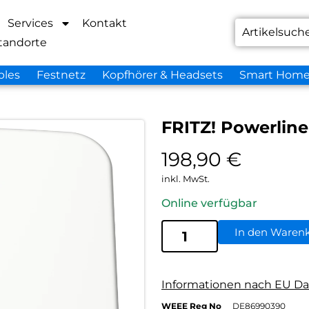
Services
Kontakt
tandorte
bles
Festnetz
Kopfhörer & Headsets
Smart Hom
FRITZ! Powerlin
198,90
€
inkl. MwSt.
Online verfügbar
In den Waren
Informationen nach EU Da
WEEE Reg No
DE86990390