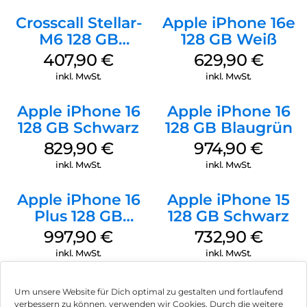
Crosscall Stellar-
Apple iPhone 16e
M6 128 GB
128 GB Weiß
Schwarz
407,90
€
629,90
€
inkl. MwSt.
inkl. MwSt.
Apple iPhone 16
Apple iPhone 16
128 GB Schwarz
128 GB Blaugrün
829,90
€
974,90
€
inkl. MwSt.
inkl. MwSt.
Apple iPhone 16
Apple iPhone 15
Plus 128 GB
128 GB Schwarz
Schwarz
997,90
€
732,90
€
inkl. MwSt.
inkl. MwSt.
Um unsere Website für Dich optimal zu gestalten und fortlaufend
verbessern zu können, verwenden wir Cookies. Durch die weitere