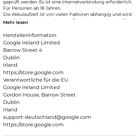
geprüft werden. Es ist eine Internetverbindung erforderlich.
Für Personen ab 18 Jahren.
Die Akkulaufzeit ist von vielen Faktoren abhängig und wird
durch die Nutzung bestimmter Funktionen verringert. Die
Mehr lesen
tatsächliche Akkulaufzeit ist möglicherweise kürzer. Mit der
Zeit verwaltet die Pixel-Software die Akkuleistung, um die
Herstellerinformation
Akkugesundheit mit zunehmendem Alter des Akkus zu
Google Ireland Limited
erhalten. Unter g.co/pixel/battery tests und
Barrow Street 4
g.co/pixel/batteryhealth findest du weitere Informationen.
Dublin
Irland
https://store.google.com
Verantwortliche für die EU
Google Ireland Limited
Gordon House, Barrow Street
Dublin
Irland
support-deutschland@google.com
https://store.google.com