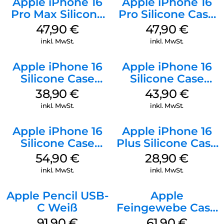
Apple iPhone 16
Apple iPhone 16
Pro Max Silicone
Pro Silicone Case
Case MagSafe
MagSafe Denim
47,90
€
47,90
€
Black
inkl. MwSt.
inkl. MwSt.
Apple iPhone 16
Apple iPhone 16
Silicone Case
Silicone Case
MagSafe
MagSafe Plum
38,90
€
43,90
€
Ultramarine
inkl. MwSt.
inkl. MwSt.
Apple iPhone 16
Apple iPhone 16
Silicone Case
Plus Silicone Case
MagSafe Black
MagSafe Black
54,90
€
28,90
€
inkl. MwSt.
inkl. MwSt.
Apple Pencil USB-
Apple
C Weiß
Feingewebe Case
iPhone 15 Pro
91,90
€
61,90
€