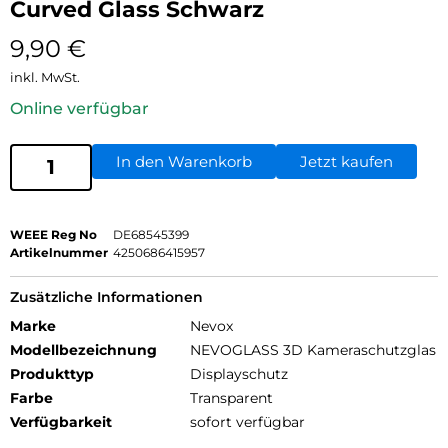
Curved Glass Schwarz
9,90
€
inkl. MwSt.
Online verfügbar
In den Warenkorb
Jetzt kaufen
WEEE Reg No
DE68545399
Artikelnummer
4250686415957
Zusätzliche Informationen
Marke
Nevox
Modellbezeichnung
NEVOGLASS 3D Kameraschutzglas
Produkttyp
Displayschutz
Farbe
Transparent
Verfügbarkeit
sofort verfügbar