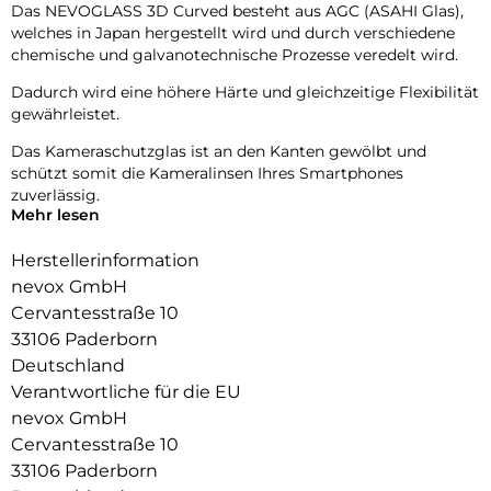
Das NEVOGLASS 3D Curved besteht aus AGC (ASAHI Glas),
welches in Japan hergestellt wird und durch verschiedene
chemische und galvanotechnische Prozesse veredelt wird.
Dadurch wird eine höhere Härte und gleichzeitige Flexibilität
gewährleistet.
Das Kameraschutzglas ist an den Kanten gewölbt und
schützt somit die Kameralinsen Ihres Smartphones
zuverlässig.
Mehr lesen
Die Fotoqualität wird nicht beeinträchtigt, zusätzlich
schützen Sie die Linsen vor Staubablagerungen in den
Herstellerinformation
Zwischenräumen.
nevox GmbH
Cervantesstraße 10
33106 Paderborn
Deutschland
Verantwortliche für die EU
nevox GmbH
Cervantesstraße 10
33106 Paderborn