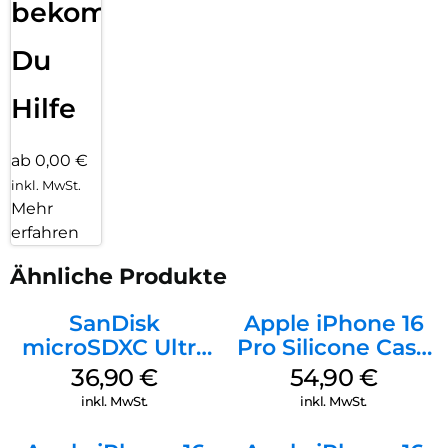
bekommst
Du
Hilfe
ab 0,00 €
inkl. MwSt.
Mehr
erfahren
Ähnliche Produkte
SanDisk
Apple iPhone 16
microSDXC Ultra
Pro Silicone Case
128 GB + Adapter
MagSafe Black
36,90
€
54,90
€
Mobile
inkl. MwSt.
inkl. MwSt.