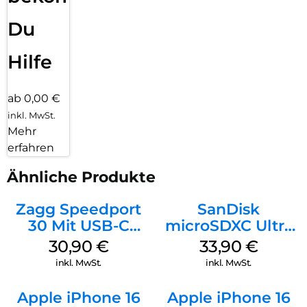
Du
Hilfe
ab 0,00 €
inkl. MwSt.
Mehr
erfahren
Ähnliche Produkte
Zagg Speedport
SanDisk
30 Mit USB-C
microSDXC Ultra
Kabel Weiß
128 GB + Adapter
30,90
€
33,90
€
Mobile
inkl. MwSt.
inkl. MwSt.
Apple iPhone 16
Apple iPhone 16