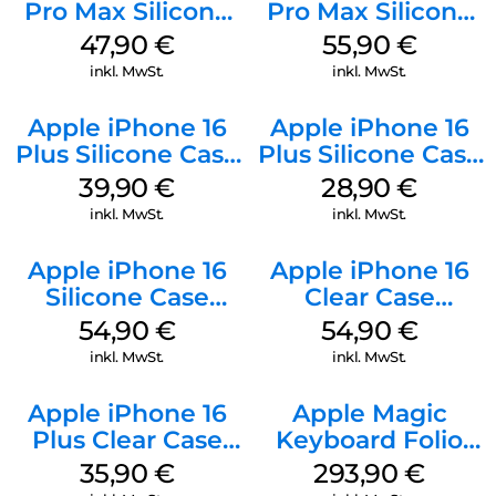
Pro Max Silicone
Pro Max Silicone
Case MagSafe
Case MagSafe
47,90
€
55,90
€
Black
Stone Gray
inkl. MwSt.
inkl. MwSt.
Apple iPhone 16
Apple iPhone 16
Plus Silicone Case
Plus Silicone Case
MagSafe Plum
MagSafe Black
39,90
€
28,90
€
inkl. MwSt.
inkl. MwSt.
Apple iPhone 16
Apple iPhone 16
Silicone Case
Clear Case
MagSafe Lake
MagSafe
54,90
€
54,90
€
Green
Transparent
inkl. MwSt.
inkl. MwSt.
Apple iPhone 16
Apple Magic
Plus Clear Case
Keyboard Folio
MagSafe
iPad 10.9″ (10.Gen.)
35,90
€
293,90
€
Transparent
Weiß