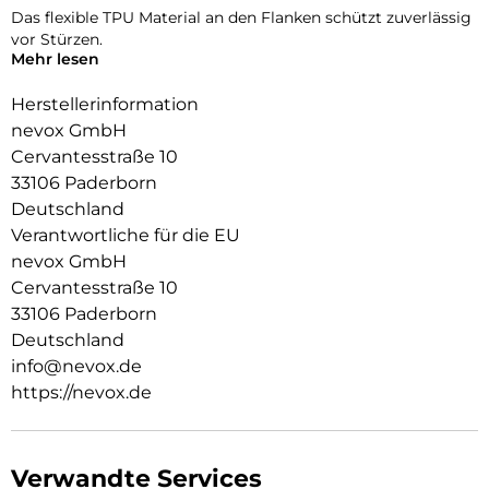
Das flexible TPU Material an den Flanken schützt zuverlässig
vor Stürzen.
Mehr lesen
Das Display ist durch die seitlichen Flanken geschützt.
Herstellerinformation
Durch die spezielle Beschichtung behält ihr Smartphone die
nevox GmbH
Griffigkeit und wirkt edel.
Cervantesstraße 10
Die Anschlüsse, Knöpfe und Kamera bleiben voll zugänglich.
33106 Paderborn
Deutschland
Hochwertiges Schmutzabweisendes Material und
Schockproof durch eingearbeitete Luftpolster in den Ecken.
Verantwortliche für die EU
nevox GmbH
Cervantesstraße 10
33106 Paderborn
Deutschland
info@nevox.de
https://nevox.de
Verwandte Services