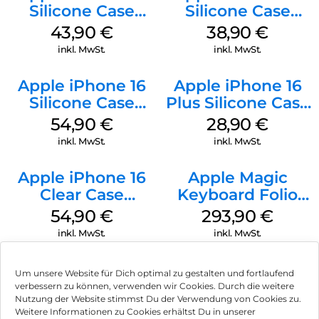
Silicone Case
Silicone Case
MagSafe Plum
MagSafe
43,90
€
38,90
€
Ultramarine
inkl. MwSt.
inkl. MwSt.
Apple iPhone 16
Apple iPhone 16
Silicone Case
Plus Silicone Case
MagSafe Black
MagSafe Black
54,90
€
28,90
€
inkl. MwSt.
inkl. MwSt.
Apple iPhone 16
Apple Magic
Clear Case
Keyboard Folio
MagSafe
iPad 10.9″ (10.Gen.)
54,90
€
293,90
€
Transparent
Weiß
inkl. MwSt.
inkl. MwSt.
Um unsere Website für Dich optimal zu gestalten und fortlaufend
verbessern zu können, verwenden wir Cookies. Durch die weitere
Nutzung der Website stimmst Du der Verwendung von Cookies zu.
Impressum
Weitere Informationen zu Cookies erhältst Du in unserer