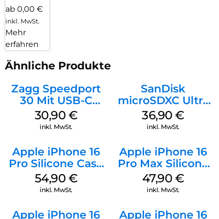
ab 0,00 €
inkl. MwSt.
Mehr
erfahren
Ähnliche Produkte
Zagg Speedport
SanDisk
30 Mit USB-C
microSDXC Ultra
Kabel Weiß
128 GB + Adapter
30,90
€
36,90
€
Mobile
inkl. MwSt.
inkl. MwSt.
Apple iPhone 16
Apple iPhone 16
Pro Silicone Case
Pro Max Silicone
MagSafe Black
Case MagSafe
54,90
€
47,90
€
Black
inkl. MwSt.
inkl. MwSt.
Apple iPhone 16
Apple iPhone 16