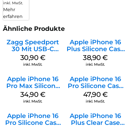
inkl. MwSt.
Mehr
erfahren
Ähnliche Produkte
Zagg Speedport
Apple iPhone 16
30 Mit USB-C
Plus Silicone Case
Kabel Weiß
MagSafe Denim
30,90
€
38,90
€
inkl. MwSt.
inkl. MwSt.
Apple iPhone 16
Apple iPhone 16
Pro Max Silicone
Pro Silicone Case
Case MagSafe
MagSafe Denim
34,90
€
47,90
€
Denim
inkl. MwSt.
inkl. MwSt.
Apple iPhone 16
Apple iPhone 16
Pro Silicone Case
Plus Clear Case