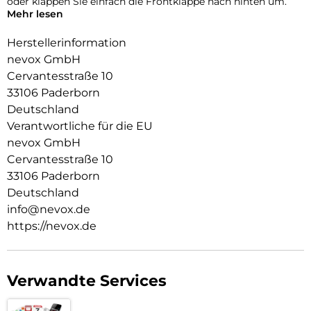
oder klappen Sie einfach die Frontklappe nach hinten um.
Mehr lesen
Durch die 2 unsichtbar integrierten Magneten wird die
Bedienung kinderleicht und die Schutzhülle öffnet sich nicht
Herstellerinformation
ungewollt.
nevox GmbH
Cervantesstraße 10
Beim Umklappen der Frontklappe wird diese ebenfalls durch
die Magneten auf der Rückseite fixiert, somit ist ein
33106 Paderborn
bequemes Telefonieren und Bedienen sichergestellt.
Deutschland
Verantwortliche für die EU
nevox GmbH
Cervantesstraße 10
33106 Paderborn
Deutschland
info@nevox.de
https://nevox.de
Verwandte Services