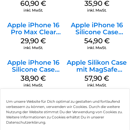
MagSafe Stone
MagSafe
60,90
€
35,90
€
Gray
Transparent
inkl. MwSt.
inkl. MwSt.
Apple iPhone 16
Apple iPhone 16
Pro Max Clear
Silicone Case
Case MagSafe
MagSafe Lake
29,90
€
54,90
€
Transparent
Green
inkl. MwSt.
inkl. MwSt.
Apple iPhone 16
Apple Silikon Case
Silicone Case
mit MagSafe
MagSafe
iPhone 14 Pro
38,90
€
57,90
€
Ultramarine
(PRODUCT)RED
inkl. MwSt.
inkl. MwSt.
Um unsere Website für Dich optimal zu gestalten und fortlaufend
verbessern zu können, verwenden wir Cookies. Durch die weitere
Nutzung der Website stimmst Du der Verwendung von Cookies zu.
Impressum
Weitere Informationen zu Cookies erhältst Du in unserer
Datenschutzerklärung.
AGB