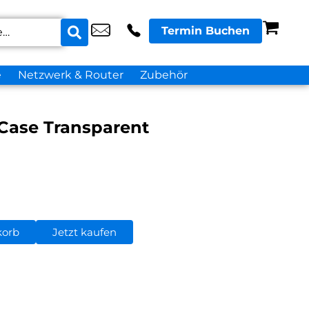
Termin Buchen
e
Netzwerk & Router
Zubehör
 Case Transparent
korb
Jetzt kaufen