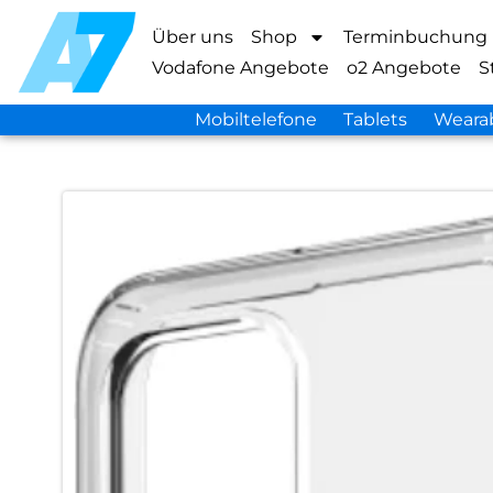
Über uns
Shop
Terminbuchung
Vodafone Angebote
o2 Angebote
S
Mobiltelefone
Tablets
Weara