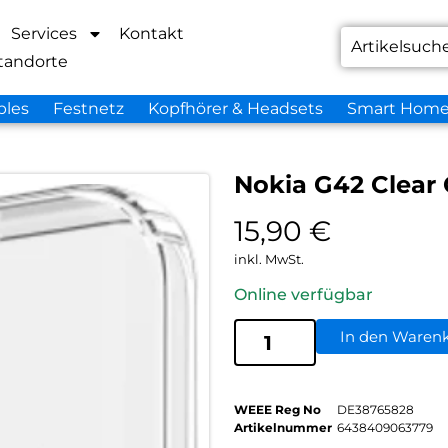
Services
Kontakt
tandorte
bles
Festnetz
Kopfhörer & Headsets
Smart Hom
Nokia G42 Clear
15,90
€
inkl. MwSt.
Online verfügbar
In den Waren
WEEE Reg No
DE38765828
Artikelnummer
6438409063779