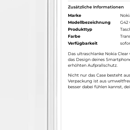
Zusätzliche Informationen
Marke
Noki
Modellbezeichnung
G42 
Produkttyp
Tasc
Farbe
Tran
Verfügbarkeit
sofo
Das ultraschlanke Nokia Clear 
das Design deines Smartphones
erhöhten Aufprallschutz.
Nicht nur das Case besteht au
Verpackung ist aus umweltfre
besser dabei fühlen kannst, d