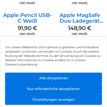
Transparent
inkl. MwSt.
inkl. MwSt.
Apple Pencil USB-
Apple MagSafe
C Weiß
Duo Ladegerät
Weiß
91,90
€
148,90
€
inkl. MwSt.
inkl. MwSt.
Um unsere Website für Dich optimal zu gestalten und fortlaufend
verbessern zu können, verwenden wir Cookies. Durch die weitere
Nutzung der Website stimmst Du der Verwendung von Cookies zu.
Impressum
Weitere Informationen zu Cookies erhältst Du in unserer
Datenschutzerklärung.
AGB
Datenschutz
Alle akzeptieren
Vertrag widerrufen
Nur erforderliche akzeptieren
Hinweis zur Batterieentsorgung
Einstellungen anzeigen
Newsletter