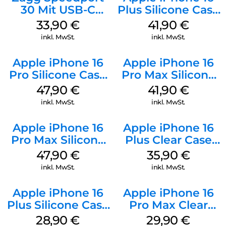
30 Mit USB-C
Plus Silicone Case
Kabel Weiß
MagSafe Stone
33,90
€
41,90
€
Gray
inkl. MwSt.
inkl. MwSt.
Apple iPhone 16
Apple iPhone 16
Pro Silicone Case
Pro Max Silicone
MagSafe Denim
Case MagSafe
47,90
€
41,90
€
Ultramarine
inkl. MwSt.
inkl. MwSt.
Apple iPhone 16
Apple iPhone 16
Pro Max Silicone
Plus Clear Case
Case MagSafe
MagSafe
47,90
€
35,90
€
Black
Transparent
inkl. MwSt.
inkl. MwSt.
Apple iPhone 16
Apple iPhone 16
Plus Silicone Case
Pro Max Clear
MagSafe Black
Case MagSafe
28,90
€
29,90
€