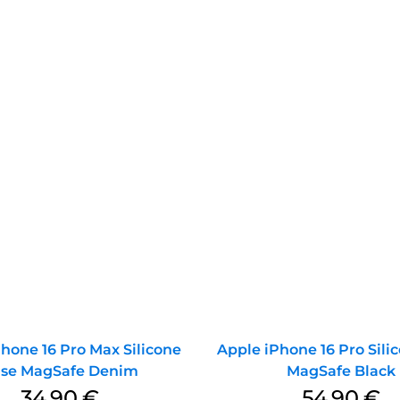
hone 16 Pro Max Silicone
Apple iPhone 16 Pro Sili
se MagSafe Denim
MagSafe Black
34,90
€
54,90
€