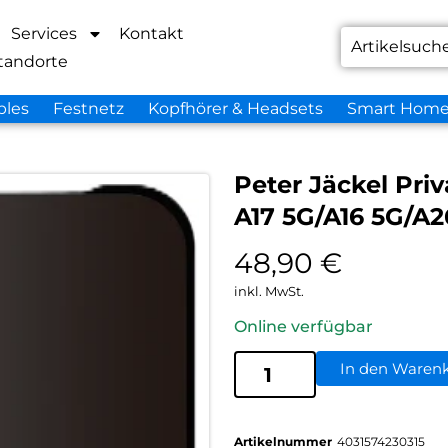
Services
Kontakt
tandorte
bles
Festnetz
Kopfhörer & Headsets
Smart Hom
Peter Jäckel Pri
A17 5G/A16 5G/A
48,90
€
inkl. MwSt.
Online verfügbar
In den Waren
Artikelnummer
4031574230315