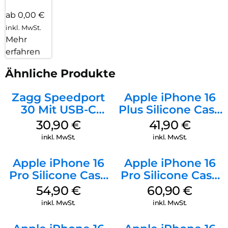
ab 0,00 €
inkl. MwSt.
Mehr
erfahren
Ähnliche Produkte
Zagg Speedport
Apple iPhone 16
30 Mit USB-C
Plus Silicone Case
Kabel Weiß
MagSafe Stone
30,90
€
41,90
€
Gray
inkl. MwSt.
inkl. MwSt.
Apple iPhone 16
Apple iPhone 16
Pro Silicone Case
Pro Silicone Case
MagSafe Black
MagSafe Stone
54,90
€
60,90
€
Gray
inkl. MwSt.
inkl. MwSt.