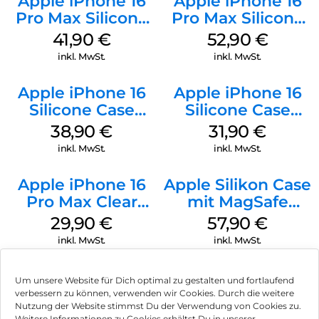
Apple iPhone 16
Apple iPhone 16
Pro Max Silicone
Pro Max Silicone
Case MagSafe
Case MagSafe
41,90
€
52,90
€
Ultramarine
Black
inkl. MwSt.
inkl. MwSt.
Apple iPhone 16
Apple iPhone 16
Silicone Case
Silicone Case
MagSafe
MagSafe Fuchsia
38,90
€
31,90
€
Ultramarine
inkl. MwSt.
inkl. MwSt.
Apple iPhone 16
Apple Silikon Case
Pro Max Clear
mit MagSafe
Case MagSafe
iPhone 14 Pro
29,90
€
57,90
€
Transparent
(PRODUCT)RED
inkl. MwSt.
inkl. MwSt.
Um unsere Website für Dich optimal zu gestalten und fortlaufend
verbessern zu können, verwenden wir Cookies. Durch die weitere
Nutzung der Website stimmst Du der Verwendung von Cookies zu.
Impressum
Weitere Informationen zu Cookies erhältst Du in unserer