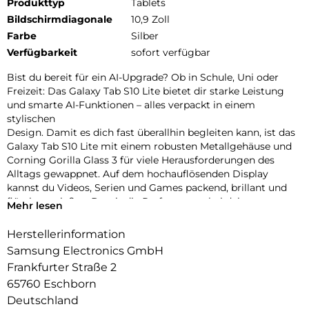
Produkttyp
Tablets
Bildschirmdiagonale
10,9 Zoll
Farbe
Silber
Verfügbarkeit
sofort verfügbar
Bist du bereit für ein AI-Upgrade? Ob in Schule, Uni oder
Freizeit: Das Galaxy Tab S10 Lite bietet dir starke Leistung
und smarte AI-Funktionen – alles verpackt in einem
stylischen
Design. Damit es dich fast überallhin begleiten kann, ist das
Galaxy Tab S10 Lite mit einem robusten Metallgehäuse und
Corning Gorilla Glass 3 für viele Herausforderungen des
Alltags gewappnet. Auf dem hochauflösenden Display
kannst du Videos, Serien und Games packend, brillant und
flüssig genießen. Damit die Performance bei deinen
Mehr lesen
Aufgaben hoch
bleibt, treibt das starke Innenleben dein Galaxy Tab S10 Lite
Herstellerinformation
zuverlässig an. Auch bei deinen Lernsessions und täglichen
Samsung Electronics GmbH
Projekten kann dich das Galaxy Tab S10 Lite nach vorne
Frankfurter Straße 2
bringen.
65760 Eschborn
Mit der Unterstützung von Google Gemini1 und Circle to
Search2 kannst du Informationen schnell finden und effizient
Deutschland