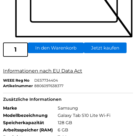
In den Warenkorb
Jetzt kaufen
Informationen nach EU Data Act
WEEE Reg No
DE57734404
Artikelnummer
8806097638377
Zusätzliche Informationen
Marke
Samsung
Modellbezeichnung
Galaxy Tab S10 Lite Wi-Fi
Speicherkapazität
128 GB
Arbeitsspeicher (RAM)
6 GB