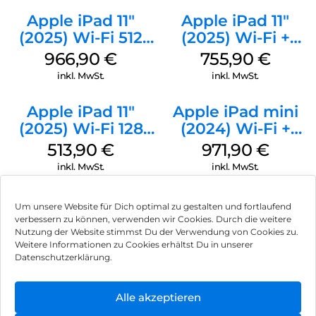
Apple iPad 11″
Apple iPad 11″
(2025) Wi-Fi 512
(2025) Wi-Fi +
GB Gelb
Cellular 256 GB
966,90
€
755,90
€
Pink
inkl. MwSt.
inkl. MwSt.
Apple iPad 11″
Apple iPad mini
(2025) Wi-Fi 128
(2024) Wi-Fi +
GB Silber
Cellular 128 GB
513,90
€
971,90
€
Space Grau
inkl. MwSt.
inkl. MwSt.
Um unsere Website für Dich optimal zu gestalten und fortlaufend
verbessern zu können, verwenden wir Cookies. Durch die weitere
Nutzung der Website stimmst Du der Verwendung von Cookies zu.
Impressum
Weitere Informationen zu Cookies erhältst Du in unserer
Datenschutzerklärung.
AGB
Datenschutz
Alle akzeptieren
Können wir Dir behilflich sein?