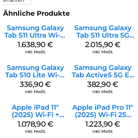
erfahren
Ähnliche Produkte
Samsung Galaxy
Samsung Galaxy
Tab S11 Ultra Wi-Fi
Tab S11 Ultra 5G
512 GB Gray
512 GB Gray
1.638,90
€
2.015,90
€
inkl. MwSt.
inkl. MwSt.
Samsung Galaxy
Samsung Galaxy
Tab S10 Lite Wi-Fi
Tab Active5 5G EE
128 GB Silver
128 GB Black
336,90
€
382,90
€
inkl. MwSt.
inkl. MwSt.
Apple iPad 11″
Apple iPad Pro 11″
(2025) Wi-Fi +
(2025) Wi-Fi 256
Cellular 512 GB
GB Standardglas
1.078,90
€
1.223,90
€
Gelb
Space Schwarz
inkl. MwSt.
inkl. MwSt.