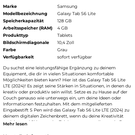
Marke
Samsung
Modellbezeichnung
Galaxy Tab S6 Lite
Speicherkapazität
128 GB
Arbeitsspeicher (RAM)
4 GB
Produkttyp
Tablets
Bildschirmdiagonale
10,4 Zoll
Farbe
Grau
Verfügbarkeit
sofort verfügbar
Du suchst eine leistungsfähige Ergänzung zu deinem
Equipment, die dir in vielen Situationen komfortable
Möglichkeiten bieten kann? Hier ist das Galaxy Tab S6 Lite
LTE (2024)! Es zeigt seine Stärken in Situationen, in denen du
kreativ oder produktiv sein willst. Setze es zu Hause auf der
Couch genauso wie unterwegs ein, um deine Ideen oder
Informationen festzuhalten. Mit dem mitgelieferten
Eingabestift S Pen wird das Galaxy Tab S6 Lite LTE (2024) zu
deinem digitalen Zeichenbrett, wenn du deine Kreativität
auslebst und Skizzen oder Zeichnungen erstellst sowie Fotos
Mehr lesen
bearbeitest. Sage zudem adé zur PapierZettelwirtschaft und
verwende es an der Hochschule oder im Beruf, um