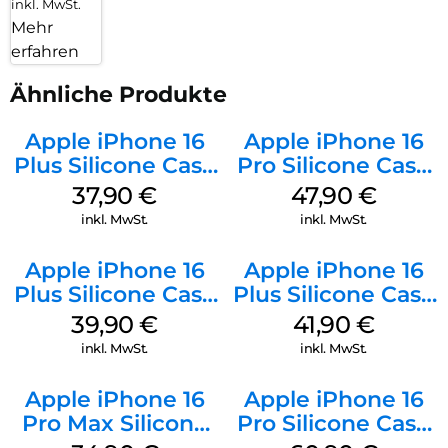
inkl. MwSt.
Mehr
erfahren
Ähnliche Produkte
Apple iPhone 16
Apple iPhone 16
Plus Silicone Case
Pro Silicone Case
MagSafe Lake
MagSafe Denim
37,90
€
47,90
€
Green
inkl. MwSt.
inkl. MwSt.
Apple iPhone 16
Apple iPhone 16
Plus Silicone Case
Plus Silicone Case
MagSafe Plum
MagSafe Stone
39,90
€
41,90
€
Gray
inkl. MwSt.
inkl. MwSt.
Apple iPhone 16
Apple iPhone 16
Pro Max Silicone
Pro Silicone Case
Case MagSafe
MagSafe Stone