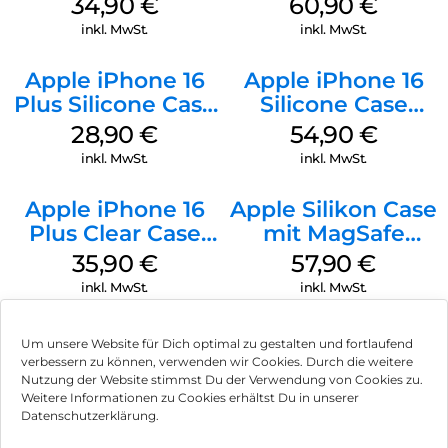
34,90
€
60,90
€
Denim
Gray
inkl. MwSt.
inkl. MwSt.
Apple iPhone 16
Apple iPhone 16
Plus Silicone Case
Silicone Case
MagSafe Black
MagSafe Lake
28,90
€
54,90
€
Green
inkl. MwSt.
inkl. MwSt.
Apple iPhone 16
Apple Silikon Case
Plus Clear Case
mit MagSafe
MagSafe
iPhone 14 Pro
35,90
€
57,90
€
Transparent
(PRODUCT)RED
inkl. MwSt.
inkl. MwSt.
Um unsere Website für Dich optimal zu gestalten und fortlaufend
verbessern zu können, verwenden wir Cookies. Durch die weitere
Nutzung der Website stimmst Du der Verwendung von Cookies zu.
Impressum
Weitere Informationen zu Cookies erhältst Du in unserer
Datenschutzerklärung.
AGB