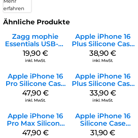
Mehr
erfahren
Ähnliche Produkte
Zagg mophie
Apple iPhone 16
Essentials USB-C-
Plus Silicone Case
20W Charger PD
MagSafe Denim
19,90
€
38,90
€
Weiß
inkl. MwSt.
inkl. MwSt.
Apple iPhone 16
Apple iPhone 16
Pro Silicone Case
Plus Silicone Case
MagSafe Denim
MagSafe Lake
47,90
€
33,90
€
Green
inkl. MwSt.
inkl. MwSt.
Apple iPhone 16
Apple iPhone 16
Pro Max Silicone
Silicone Case
Case MagSafe
MagSafe Fuchsia
47,90
€
31,90
€