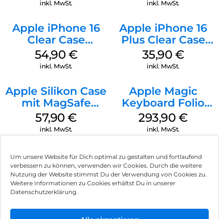
Black
inkl. MwSt.
inkl. MwSt.
Apple iPhone 16
Apple iPhone 16
Clear Case
Plus Clear Case
MagSafe
MagSafe
54,90
€
35,90
€
Transparent
Transparent
inkl. MwSt.
inkl. MwSt.
Apple Silikon Case
Apple Magic
mit MagSafe
Keyboard Folio
iPhone 14 Pro
iPad 10.9″ (10.Gen.)
57,90
€
293,90
€
(PRODUCT)RED
Weiß
inkl. MwSt.
inkl. MwSt.
Um unsere Website für Dich optimal zu gestalten und fortlaufend
verbessern zu können, verwenden wir Cookies. Durch die weitere
Nutzung der Website stimmst Du der Verwendung von Cookies zu.
Impressum
Weitere Informationen zu Cookies erhältst Du in unserer
Datenschutzerklärung.
AGB
Datenschutz