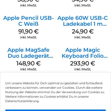
Ultramarine
Transparent
inkl. MwSt.
inkl. MwSt.
Apple Pencil USB-
Apple 60W USB-C
C Weiß
Ladekabel 1 m
Weiß
91,90
€
24,90
€
inkl. MwSt.
inkl. MwSt.
Apple MagSafe
Apple Magic
Duo Ladegerät
Keyboard Folio
Weiß
iPad 10.9″ (10.Gen.)
148,90
€
293,90
€
Weiß
inkl. MwSt.
inkl. MwSt.
Um unsere Website für Dich optimal zu gestalten und fortlaufend
verbessern zu können, verwenden wir Cookies. Durch die weitere
Nutzung der Website stimmst Du der Verwendung von Cookies zu.
Impressum
Weitere Informationen zu Cookies erhältst Du in unserer
Datenschutzerklärung.
AGB