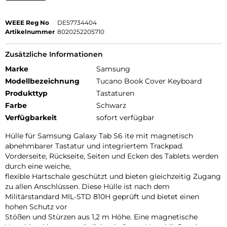
WEEE Reg No
DE57734404
Artikelnummer
8020252205710
Zusätzliche Informationen
Marke
Samsung
Modellbezeichnung
Tucano Book Cover Keyboard
Produkttyp
Tastaturen
Farbe
Schwarz
Verfügbarkeit
sofort verfügbar
Hülle für Samsung Galaxy Tab S6 ite mit magnetisch
abnehmbarer Tastatur und integriertem Trackpad.
Vorderseite, Rückseite, Seiten und Ecken des Tablets werden
durch eine weiche,
flexible Hartschale geschützt und bieten gleichzeitig Zugang
zu allen Anschlüssen. Diese Hülle ist nach dem
Militärstandard MIL-STD 810H geprüft und bietet einen
hohen Schutz vor
Stößen und Stürzen aus 1,2 m Höhe. Eine magnetische
Verschlussklappe ermöglicht ein festes Verschließen der