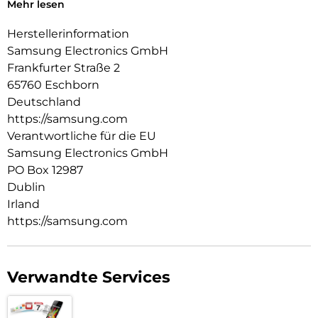
Mehr lesen
Frontabdeckung und ein Metallscharnier auf der Rückseite
des Gehäuses ermöglicht jede gewünschte Aufstellposition.
Herstellerinformation
Die Tastatur verfügt über eine in bis zu 7 Farben einstellbare
Samsung Electronics GmbH
Hintergrundbeleuchtung und kann für mehr Komfort beim
Frankfurter Straße 2
Tippen flach oder aufrecht positioniert werden. Das Gehäuse
65760 Eschborn
ist mit einem Platz für einen Touchpen ausgestattet. Durch
Öffnen und Schließen der Abdeckung wird Ihr Tablet
Deutschland
aufgeweckt oder in den Ruhezustand versetzt. In der Box
https://samsung.com
enthalten: USB-C-Ladekabel.
Verantwortliche für die EU
Samsung Electronics GmbH
PO Box 12987
Dublin
Irland
https://samsung.com
Verwandte Services