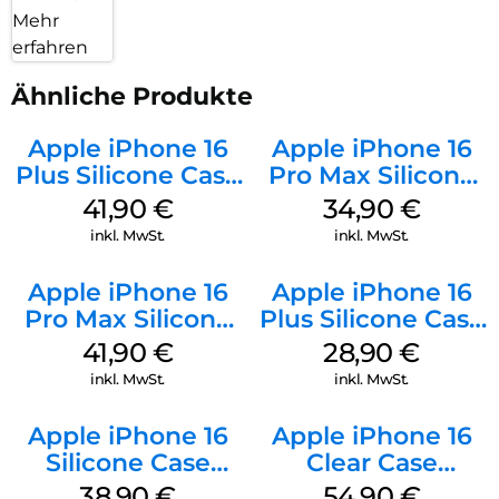
Mehr
erfahren
Ähnliche Produkte
Apple iPhone 16
Apple iPhone 16
Plus Silicone Case
Pro Max Silicone
MagSafe Stone
Case MagSafe
41,90
€
34,90
€
Gray
Denim
inkl. MwSt.
inkl. MwSt.
Apple iPhone 16
Apple iPhone 16
Pro Max Silicone
Plus Silicone Case
Case MagSafe
MagSafe Black
41,90
€
28,90
€
Ultramarine
inkl. MwSt.
inkl. MwSt.
Apple iPhone 16
Apple iPhone 16
Silicone Case
Clear Case
MagSafe
MagSafe
38,90
€
54,90
€