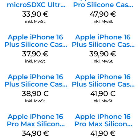
microSDXC Ultra
Pro Silicone Case
128 GB + Adapter
MagSafe Denim
33,90
€
47,90
€
Mobile
inkl. MwSt.
inkl. MwSt.
Apple iPhone 16
Apple iPhone 16
Plus Silicone Case
Plus Silicone Case
MagSafe Lake
MagSafe Plum
37,90
€
39,90
€
Green
inkl. MwSt.
inkl. MwSt.
Apple iPhone 16
Apple iPhone 16
Plus Silicone Case
Plus Silicone Case
MagSafe Denim
MagSafe Stone
38,90
€
41,90
€
Gray
inkl. MwSt.
inkl. MwSt.
Apple iPhone 16
Apple iPhone 16
Pro Max Silicone
Pro Max Silicone
Case MagSafe
Case MagSafe
34,90
€
41,90
€