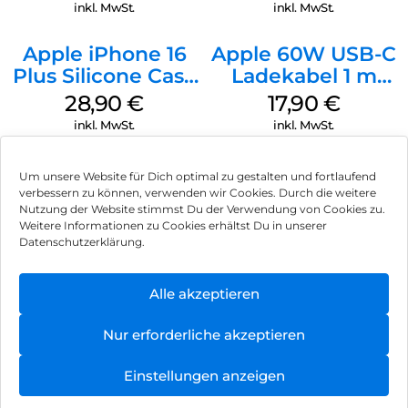
Denim
Ultramarine
inkl. MwSt.
inkl. MwSt.
Apple iPhone 16
Apple 60W USB-C
Plus Silicone Case
Ladekabel 1 m
MagSafe Black
Weiß
28,90
€
17,90
€
inkl. MwSt.
inkl. MwSt.
Um unsere Website für Dich optimal zu gestalten und fortlaufend
verbessern zu können, verwenden wir Cookies. Durch die weitere
Nutzung der Website stimmst Du der Verwendung von Cookies zu.
Impressum
Weitere Informationen zu Cookies erhältst Du in unserer
Datenschutzerklärung.
AGB
Datenschutz
Alle akzeptieren
Vertrag widerrufen
Nur erforderliche akzeptieren
Hinweis zur Batterieentsorgung
Einstellungen anzeigen
Newsletter