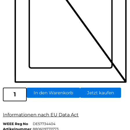
In den Warenkorb
Jetzt kaufen
Informationen nach EU Data Act
WEEE Reg No
DE57734404
Artikelnummer
8806097711773