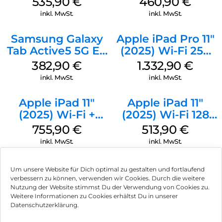
535,90
€
460,90
€
schützen. Das Galaxy Tab S11 Ultra ist zudem gemäß IP68
inkl. MwSt.
inkl. MwSt.
gegen Staub, Regen und auch ein umgekipptes
Glas Wasser geschützt – ob unterwegs oder zu Hause am
Samsung Galaxy
Apple iPad Pro 11″
Esstisch. Deine privaten und geschäftlichen Daten
sind mit Samsung Knox geschützt wie in einem digitalen
Tab Active5 5G EE
(2025) Wi-Fi 256
Tresor. Speichere wichtige Daten im Sicheren
128 GB Black
GB Standardglas
382,90
€
1.332,90
€
Ordner ab und überwache den allgemeinen
Silber
Sicherheitsstatus deines Geräts auf dem Datenschutz
inkl. MwSt.
inkl. MwSt.
Dashboard. Behalte den Überblick und genieße ein gutes
Gefühl mit dem Galaxy Tab S11 Ultra.
Apple iPad 11″
Apple iPad 11″
(2025) Wi-Fi +
(2025) Wi-Fi 128
Cellular 256 GB
GB Silber
755,90
€
513,90
€
Pink
inkl. MwSt.
inkl. MwSt.
Um unsere Website für Dich optimal zu gestalten und fortlaufend
verbessern zu können, verwenden wir Cookies. Durch die weitere
Nutzung der Website stimmst Du der Verwendung von Cookies zu.
Impressum
Weitere Informationen zu Cookies erhältst Du in unserer
Datenschutzerklärung.
AGB